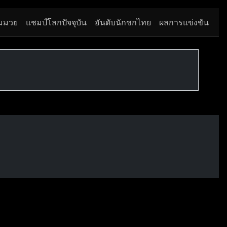
มมวย
แชมป์โลกปัจจุบัน
อันดับนักชกไทย
ผลการแข่งขัน