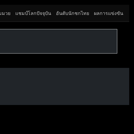
มมวย
แชมป์โลกปัจจุบัน
อันดับนักชกไทย
ผลการแข่งขัน