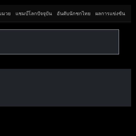
มมวย
แชมป์โลกปัจจุบัน
อันดับนักชกไทย
ผลการแข่งขัน