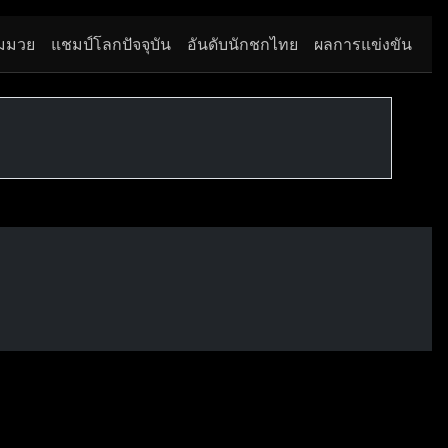
มมวย
แชมป์โลกปัจจุบัน
อันดับนักชกไทย
ผลการแข่งขัน