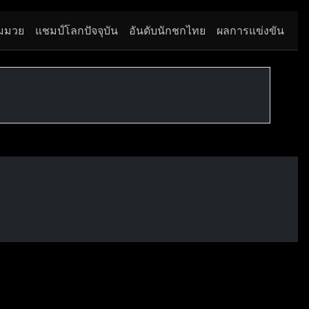
มมวย
แชมป์โลกปัจจุบัน
อันดับนักชกไทย
ผลการแข่งขัน