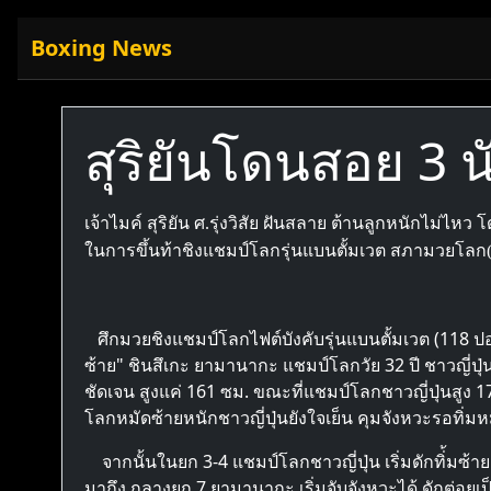
Boxing News
สุริยันโดนสอย 3
เจ้าไมค์ สุริยัน ศ.รุ่งวิสัย ฝันสลาย ต้านลูกหนักไม่
ในการขึ้นท้าชิงแชมป์โลกรุ่นแบนตั้มเวต สภามวยโลก(
ศึกมวยชิงแชมป์โลกไฟต์บังคับรุ่นแบนตั้มเวต (118 ปอนด
ซ้าย" ชินสึเกะ ยามานากะ แชมป์โลกวัย 32 ปี ชาวญี่ปุ่น 
ชัดเจน สูงแค่ 161 ซม. ขณะที่แชมป์โลกชาวญี่ปุ่นสูง 1
โลกหมัดซ้ายหนักชาวญี่ปุ่นยังใจเย็น คุมจังหวะรอทิ่มห
จากนั้นในยก 3-4 แชมป์โลกชาวญี่ปุ่น เริ่มดักทิ่้มซ้า
มาถึง กลางยก 7 ยามานากะ เริ่มจับจังหวะได้ ดักต่อยเป