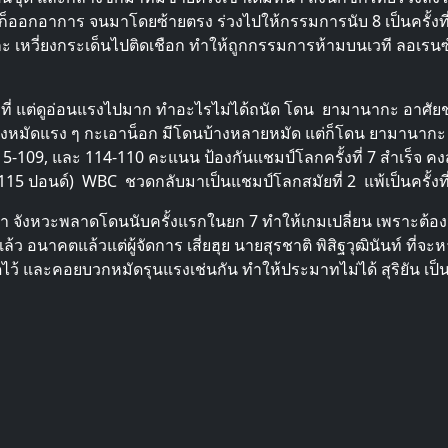
อกอาการ จนมาโดยซ้ายตรง ร่วงไปให้กรรมการนับ 8 เป็นครั้งที่ 
ากะ เหวี่ยงกระเด็นไปติดเชือก ทำให้ถูกกรรมการห้ามบนเวที ลอเ
มที่ แต่ดูอ่อนแรงไปมาก ทำอะไรไม่ได้ถนัด โดน ยามานากะ อาศัยช่
 เหวี่ยงหมัดแรง ๆ กะเอาน็อก มีโดนบ้างหลายหมัด แต่ก็โดน ยามานา
-109, และ 114-110 คะแนน ป้องกันแชมป์โลกครั้งที่ 7 สำเร็จ คงสถ
 (115 ปอนด์) WBC ชวดกลับมาเป็นแชมป์โลกสมัยที่ 2 แพ้เป็นครั้งที
ผยว่า จังหวะพลาดโดนนับครั้งแรกในยก 7 ทำให้เกมเปลี่ยน เพราะต
้ว อนาคตแล้วแต่ผู้จัดการ เสี่ยฮุย นายสุรชาติ พิสิฐวุฒินันท์ ที่จะ
ว้ และคอยบวกหมัดรุนแรงเช่นกัน ทำให้ประมาทไม่ได้ สุริยัน เป็น