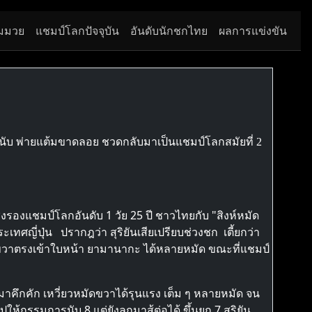
มมวย
แชมป์โลกปัจจุบัน
อันดับนักชกไทย
ผลการแข่งขัน
ง 3 นับ พ่ายแต้มขาดลอย ชวดกลับมาเป็นแชมป์โลกสมัยที่ 2
ิงรองแชมป์โลกอันดับ 1 วัย 25 ปี ชาวไทยกับ "สิงห์หมัด
ระเทศญี่ปุ่น ปรากฎว่า สุริยันเสียเปรียบช่วงชก เตี้ยกว่า
มหมัดขวาตรงเข้าใบหน้า ยามานากะ ได้หลายหมัด ขณะที่แชมป์
บมาคึกคัก เหวี่ยวหมัดขวาได้รุนแรง เต็ม ๆ หลายหมัด จน
้กรรมการนับ 8 แต่ยังลุกมาสู้ต่อได้ ขึ้นยก 7 สุริยัน