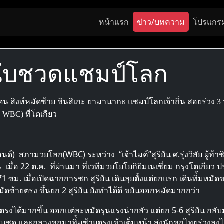
หน้าแรก
ข่าว/บทความ
โปรแกร
 นับชวดแชมป์โลก
ไหว โดน สิงห์หมัดซ้าย ชินสึเกะ ยามานากะ แชมป์โลกเจ้าถิ่น สอยร่ว
 WBC) ที่โตเกียว
์) สภามวยโลก(WBC) ระหว่าง “เจ้าไมค์”สุริยัน ศ.รุ่งวิสัย ผู้ท้าช
เมื่อ 22 ต.ค. ที่ผ่านมา ที่เวทีมวยโยโยกิยิมเนเซี่ยม กรุงโตเกียว ป
71 ซม. เมื่อเปิดฉากการชก สุริยัน เดินลุยตั้งแต่ยกแรก เดินทิ่้
มัดซ้ายตรง ขึ้นยก 2 สุริยัน ยังทำได้ดี ขยันออกหมัดมากกว่า
ยตรงได้มากขึ้น ออกแต่ละหมัดรุนแรงน่ากลัว แต่ยก 5-6 สุริยัน กลั
็นชุด และกลางชกมาทิ่้มซ้ายตรงเข้าเต็มหน้า ส่งนักชกไทยร่วงลงไปให