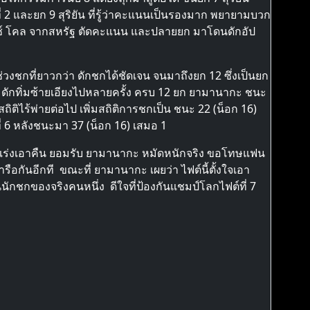
2 และยก 9 สุริยัน ที่รู้ว่าคะแนนเป็นรองมาก พยายามบวก
รนซ์ โคล จากสหรัฐ ตัดคะแนน และปลายยก มาโดนดักอัป
วงชกที่ยาวกว่า ดักชกได้ชัดเจน จนมาถึงยก 12 ซึ่งเป็นยก
กะ ดักทิ่มซ้ายเอียงไปหลายครั้ง ครบ 12 ยก ยามานากะ ชนะ
ิติไร้พ่ายต่อไป เพิ่มสถิติการชกเป็น ชนะ 22 (น็อก 16)
่ 6 หลังชนะมา 37 (น็อก 16) เสมอ 1
้องเร่งเอาคืน ยอมรับ ยามานากะ หมัดหนักจริง ขอโทษแฟน
หารือกันอีกที ขณะที่ ยามานากะ เผยว่า ไฟต์นี้ตั้งใจเอา
นักชกของจริงคนหนึ่ง ดีใจที่ป้องกันแชมป์โลกไฟต์ที่ 7