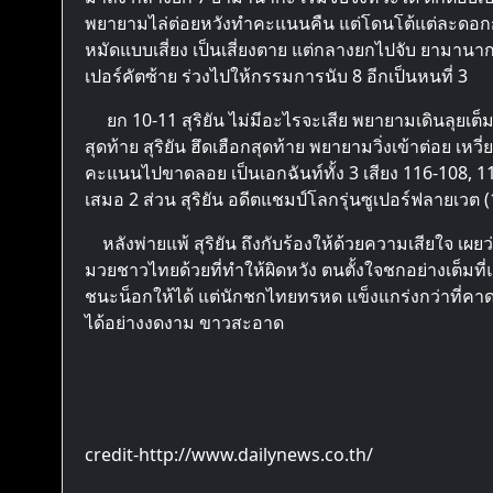
พยายามไล่ต่อยหวังทำคะแนนคืน แต่โดนโต้แต่ละดอกก็อ
หมัดแบบเสี่ยง เป็นเสี่ยงตาย แต่กลางยกไปจับ ยามาน
เปอร์คัตซ้าย ร่วงไปให้กรรมการนับ 8 อีกเป็นหนที่ 3
ยก 10-11 สุริยัน ไม่มีอะไรจะเสีย พยายามเดินลุยเต็
สุดท้าย สุริยัน ฮึดเฮือกสุดท้าย พยายามวิ่งเข้าต่อย
คะแนนไปขาดลอย เป็นเอกฉันท์ทั้ง 3 เสียง 116-108, 115
เสมอ 2 ส่วน สุริยัน อดีตแชมป์โลกรุ่นซูเปอร์ฟลายเวต
หลังพ่ายแพ้ สุริยัน ถึงกับร้องให้ด้วยความเสียใจ เ
มวยชาวไทยด้วยที่ทำให้ผิดหวัง ตนตั้งใจชกอย่างเต็มที่แล
ชนะน็อกให้ได้ แต่นักชกไทยทรหด แข็งแกร่งกว่าที่คาดไ
ได้อย่างงดงาม ขาวสะอาด
credit-http://www.dailynews.co.th/