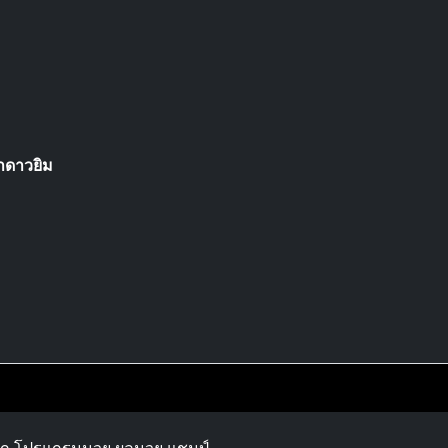
าดาวยิม