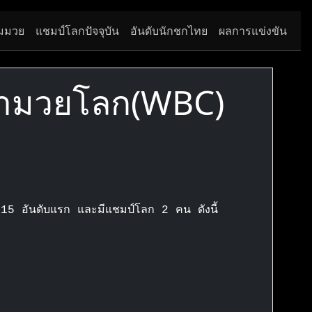
มมวย
แชมป์โลกปัจจุบัน
อันดับนักชกไทย
ผลการแข่งขัน
ภามวยโลก(WBC)
 15 อันดับแรก และมีแชมป์โลก 2 คน ดังนี้