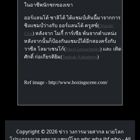
ในอาชีพนักชกของเขา
ออร์แลนโด้ ซาลิโด้ ได้แชมป์เส้นนี้มาจากการ
ชิงแชมป์ว่างกับ ออร์แลนโด้ ครูสซ์(
Orlando
) หลังจาก ไมกี้ การ์เซีย พ้นจากตำแหน่ง
Cruz
หลังจากนั้นก็ป้องกันแชมป์ได้อีกสองครั้งกับ
วาซีล โลมาเชนโก้(
) และ เทิด
Vasyl Lomachenko
ศักดิ์ ก่อเกียรติยิม(
)
Terdsak Kokietgym
Ref image - http://www.boxingscene.com/
Copyright © 2026
ข่าว วงการมวยสากล มวยโลก
โปรแกรมมวย ผลมวย แชมป์โลก wbc wba ibf wbo
- All