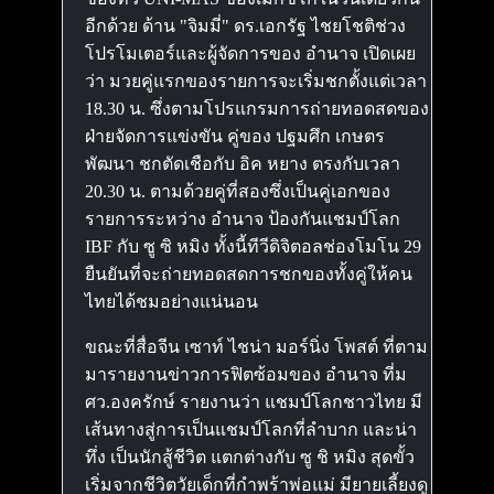
อีกด้วย ด้าน "จิมมี่" ดร.เอกรัฐ ไชยโชติช่วง
โปรโมเตอร์และผู้จัดการของ อำนาจ เปิดเผย
ว่า มวยคู่แรกของรายการจะเริ่มชกตั้งแต่เวลา
18.30 น. ซึ่งตามโปรแกรมการถ่ายทอดสดของ
ฝ่ายจัดการแข่งขัน คู่ของ ปฐมศึก เกษตร
พัฒนา ชกตัดเชือกับ อิค หยาง ตรงกับเวลา
20.30 น. ตามด้วยคู่ที่สองซึ่งเป็นคู่เอกของ
รายการระหว่าง อำนาจ ป้องกันแชมป์โลก
IBF กับ ซู ซิ หมิง ทั้งนี้ทีวีดิจิตอลช่องโมโน 29
ยืนยันที่จะถ่ายทอดสดการชกของทั้งคู่ให้คน
ไทยได้ชมอย่างแน่นอน
ขณะที่สื่อจีน เซาท์ ไชน่า มอร์นิ่ง โพสต์ ที่ตาม
มารายงานข่าวการฟิตซ้อมของ อำนาจ ที่ม
ศว.องครักษ์ รายงานว่า แชมป์โลกชาวไทย มี
เส้นทางสู่การเป็นแชมป์โลกที่ลำบาก และน่า
ทึ่ง เป็นนักสู้ชีวิต แตกต่างกับ ซู ชิ หมิง สุดขั้ว
เริ่มจากชีวิตวัยเด็กที่กำพร้าพ่อแม่ มียายเลี้ยงดู