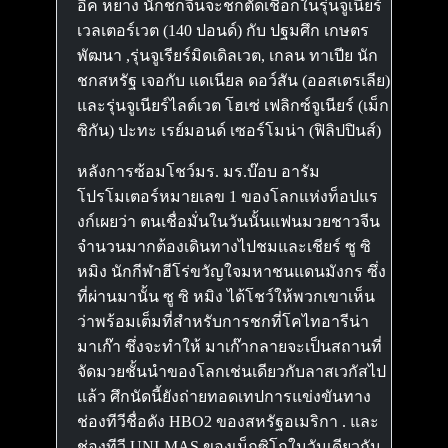
อิค หยาง นักชกจีนจะชกตัดเชือกในรุ่นจูเนียร์
เวลเตอร์เวต (140 ปอนด์) กับ ปฐมศึก เกษตร
พัฒนา ,รุ่นจูเรียร์มิดเดิลเวต, เกลน ทาเปีย นัก
ชกสหรัฐ เจอกับ แดเนียล ดอว์สัน (ออสเตรเลีย)
และรุ่นจูเนียร์ไลต์เวต โฮเซ่ เฟลิกซ์จูเนียร์ (เม็ก
ซิกัน) ปะทะ เรย์มอนด์ เซอร์โมน่า (ฟิลิปปินส์)
หลังการซ้อมโชว์มร. มร.บ๊อบ อารัม
โปรโมเตอร์หมายเลข 1 ของโลกแห่งท็อปแร
งก์เผยว่า ตนเชื่อมั่นในวันนั้นแฟนมวยชาวจีน
จำนวนมากต้องเดินทางไปชมและเชียร์ ซู ซิ
หมิง นักกีฬาฮีโร่ขวัญใจมหาชนแดนมังกร ซึ่ง
ที่ผ่านมานั้น ซู ซิ หมิง ได้โชว์ให้พวกเขาเห็น
ว่าพร้อมเต็มที่สำหรับการชกที่โคไทอารีน่า
มาเก๊า ซึ่งจะทำให้ มาเก๊ากลายจะเป็นสถานที่
จัดมวยชั้นนำของโลกเช่นเดียวกับลาสเวกัสไป
แล้ว ศึกนัดนี้ยังถ่ายทอดเทปการแข่งขันทาง
ช่องทีวีชื่อดัง HBO2 ของสหรัฐอเมริกา . และ
ช่องทีวี UNI-MAS ของเม็กซิโกในวันเดียวกัน