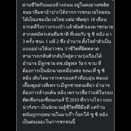
ผ่านชีวิตกินนอนข้างถนน อยู่ในดงยาเสพติด
จนมาลืมตาอ้าปากได้จากการชกมวยไทยจน
ได้เป็นแชมป์มวยไทย แต่มาติดคุก 18 เดือน
จากคดีวิ่งราวกระเป๋า แล้วผันตัวเองมาชกมวย
สากลสมัครเล่นทีมชาติ ที่เจอกับ ซู ชิ หมิง มา
3 ครั้ง ชนะ 1 แพ้ 2 ซึ่ง อำนาจ ตั้งใจทำตัวเป็น
แบบอย่างให้เยาวชน ว่าชีวิตที่ผิดพลาด
สามารถกลับตัวกลับใจสู่ความรุ่งเรืองได้
อำนาจ มีลูกชาย ดช.ณัฐพล วัย 6 ขวบ ที่
ต้องการเป็นนักมวยเหมือนพ่อ ขณะที่ ซู ชิ
หมิง เติบโตมาจากครอบครัวที่อบอุ่น พ่อแม่
เลี้ยงดูอย่างดีเพราะมีลูกชายคนเดียว อำนาจ
ต้องการล้างแค้น หมิง เพราะเชื่อว่าแพ้ในรอบ
ตัดเชือกเอเชี่ยนเกมส์ ปี 2010 ที่กวางโจว แบบ
น่ากังขา เป็นนักมวยสู้ชีวิตที่ฝีมือดี แต่ร้าน
พนันถูกกฤหมายในมาเก๊า ก็ยกให้ ซู ชิ หมิง
เป็นต่อเยอะในการชกหนนี้