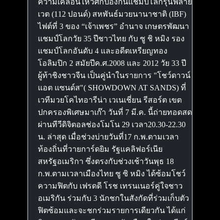
ความเคลื่อนไหวศึกป้องกันแชมป์โลกรุ่นฟลาย
เวต (112 ปอนด์) สหพันธ์มวยนานาชาติ (IBF)
ไฟต์ที่ 3 ของ “เจ้าเพชร” อำนาจ เกษตรพัฒนา
แชมป์โลกวัย 35 ปีชาวไทย กับ ซู ชิ หมิง รอง
แชมป์โลกอันดับ 4 และอดีตเหรียญทอง
โอลิมปิก 2 สมัยปีค.ศ.2008 และ 2012 วัย 33 ปี
ผู้ท้าชิงชาวจีน เป็นคู่นำในรายการ "โชว์ดาวน์
แอต แซนด์ส"( SHOWDOWN AT SANDS) ที่
เวทีมวยโคไทอารีน่า เวเนเชี่ยน รีสอร์ต เขต
ปกครองพิเศษมาเก๊า วันที่ 7 มี.ค. นี้ถ่ายทอดสด
ผ่านทีวีดิจิตอลช่องโมโน 29 เวลา20.30-22.30
น. ล่าสุด เมื่อช่วงบ่ายวันที่17 ก.พ.ตามเวลา
ท้องถิ่นที่วายการ์ดยิม รัฐแคลิฟอร์เนีย
สหรัฐอเมริกา ซึ่งตรงกับช่วงเช้าวันพุธ 18
ก.พ.ตามเวลาเมืองไทย ซู ซิ หมิง ได้ซ้อมโชว์
ความฟิตกับ เฟรดดี โรช เทรนเนอร์คู่ใจชาว
อเมริกัน ร่วมกับ 3 นักชกในสังกัดที่ร่วมเก็บตัว
ฟิตซ้อมและจะชกร่วมรายการเดียวกัน ได้แก่