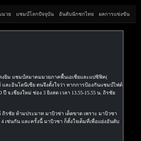
มมวย
แชมป์โลกปัจจุบัน
อันดับนักชกไทย
ผลการแข่งขัน
ิงแดงยิม แชมป์สมาคมมวยภาคพื้นเอเชียและแปซิฟิค(
 และอินโดนีเซีย ตนจึงตั้งใจว่า หากการป้องกันแชมป์ไฟต์
จ.เชียงใหม่ ช่อง 3 ยิงสด เวลา 13.55-15.55 น. ถิรชัย
ห้ ถิรชัย ห้ามประมาท มาบิวซ่า เด็ดขาด เพราะ มาบิวซา
่นกัน และครั้งนี้ มาบิวซา ก็ตั้งใจเต็มที่เพื่อแย่งอันดับ