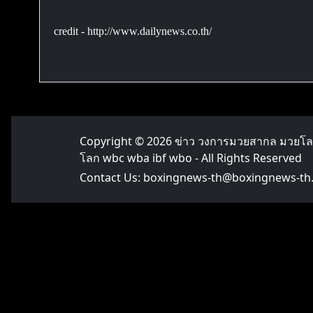
credit - http://www.dailynews.co.th/
Copyright © 2026
ข่าว วงการมวยสากล มวยโ
โลก wbc wba ibf wbo
- All Rights Reserved
Contact Us:
boxingnews-th@boxingnews-th