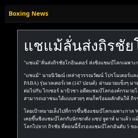
Boxing News
แชแม้ลั่นส่งถิรชัย
"แชแม้"ลั่นส่งถิรชัยโกอินเตอร์ ส่งชิงแชมป์โลกเฉพาะ
"แชแม้" นายนิวัฒน์ เหล่าสุวรรณวัฒน์ โปรโมเตอร์และ
PABA) รุ่นเวลเตอร์เวต (147 ปอนด์) ผ่านมวยแข็งๆ มาม
ต่อไปกับ ไกเซอร์ มาบิวซา อดีตแชมป์โลกองค์กรมวยโลก(I
สามารถเอาชนะได้แบบสวยๆ ตนก็พร้อมผลักดันให้ ถิรชัย
โดยเป้าหมายเล็งไปที่การขึ้นชิงแชมป์โลกเฉพาะกาล WBA
เคยขึ้นชิงแชมป์โลกกับนักชกดัง แซป จูดาห์ มาแล้ว แม้จะพ
โลกไปจาก ถิรชัย ที่ตอนนี้รั้งรองแชมป์โลกอันดับ 