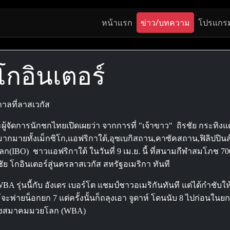
หน้าแรก
ข่าว/บทความ
โปรแกร
โกอินเตอร์
กาลที่ลาสเวกัส
ผู้จัดการนักชกไทยเปิดเผยว่า จากการที่ "เจ้าขาว" ถิรชัย กระท
ากมายทั้งเม็กซิโก,แอฟริกาใต้,อุซเบกิสถาน,คาซัคสถาน,ฟิลิปปินส์
BO) ชาวแอฟริกาใต้ ในวันที่ 9 เม.ย. นี้ ที่สนามกีฬาสมโภช 700 ปี 
 โกอินเตอร์สู่นครลาสเวกัส สหรัฐอเมริกา ทันที
 รุ่นนี้กับ อังเดร เบอร์โต แชมป์ชาวอเมริกันทันที แต่ได้กำชับใ
่ายน็อกยก 7 แต่ครั้งนั้นก็ถลุงเอา จูดาห์ โดนนับ 8 ไปก่อนในยก 4 เช
5 ของสมาคมมวยโลก (WBA)