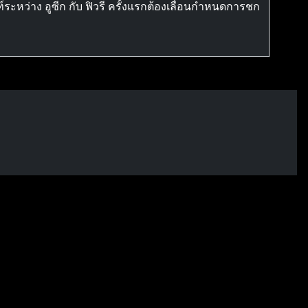
ระหว่าง อูซีก กับ ฟิวรี ครั้งแรกต้องเลื่อนกำหนดการชก