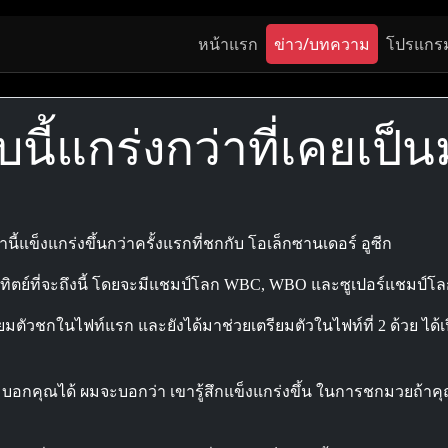
หน้าแรก
ข่าว/บทความ
โปรแกร
อบนี้แกร่งกว่าที่เคยเป็
วลานี้แข็งแกร่งขึ้นกว่าครั้งแรกที่ชกกับ โอเล็กซานเดอร์ อูซีก
นอาทิตย์ที่จะถึงนี้ โดยจะมีแชมป์โลก WBC, WBO และซูเปอร์แชมป์โล
รียมตัวชกในไฟท์แรก และยังได้มาช่วยเตรียมตัวในไฟท์ที่ 2 ด้วย ได้เป
ี่ผมบอกคุณได้ ผมจะบอกว่า เขารู้สึกแข็งแกร่งขึ้น ในการชกมวยถ้า