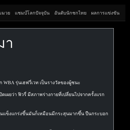
มมวย
แชมป์โลกปัจจุบัน
อันดับนักชกไทย
ผลการแข่งขัน
นมา
ก WBA รุ่นเฮฟวี่เวท เป็นรางวัลของผู้ชนะ
ิดเผยว่า ฟิวรี่ มีสภาพร่างกายที่เปลี่ยนไปจากครั้งแรก
คุณแข็งแกร่งขึ้นมันก็เหมือนมีกระสุนมากขึ้น ปืนกระบอก