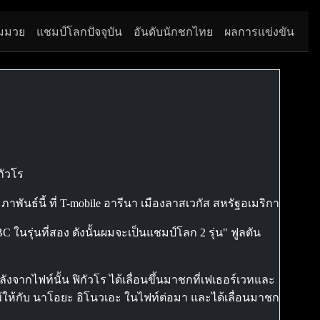
มมวย
แชมป์โลกปัจจุบัน
อันดับนักชกไทย
ผลการแข่งขัน
กัวโร
พันธ์นี้ ที่ T-mobile อารีนา เมืองลาสเวกัส สหรัฐอเมริกา
 ในรุ่นที่สอง ดังนั้นผมจะเป็นแชมป์โลก 2 รุ่น" ฟูลตัน
ังจากไฟท์นั้น ฟิกัวโร ได้เลื่อนขึ้นมาชกที่เฟเธอร์เวทและ
พ้ให้กับ นาโอยะ อิโนวเอะ ในไฟท์ต่อมา และได้เลื่อนมาชก