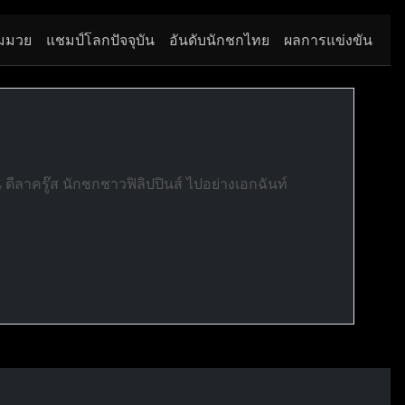
มมวย
แชมป์โลกปัจจุบัน
อันดับนักชกไทย
ผลการแข่งขัน
ดีลาครู๊ส นักชกชาวฟิลิปปินส์ ไปอย่างเอกฉันท์