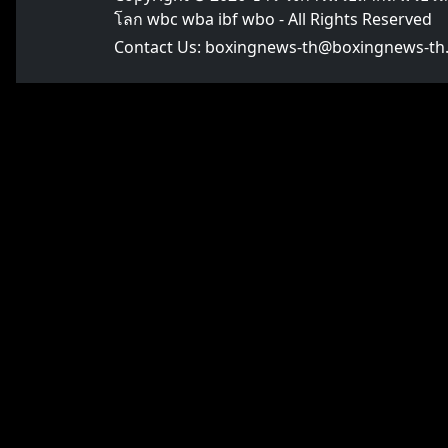
โลก wbc wba ibf wbo
- All Rights Reserved
Contact Us:
boxingnews-th@boxingnews-th