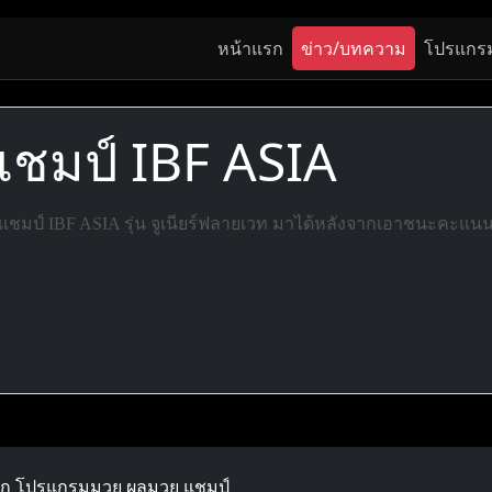
หน้าแรก
ข่าว/บทความ
โปรแกร
้าแชมป์ IBF ASIA
าแชมป์ IBF ASIA รุ่น จูเนียร์ฟลายเวท มาได้หลังจากเอาชนะคะแนน 
ลก โปรแกรมมวย ผลมวย แชมป์