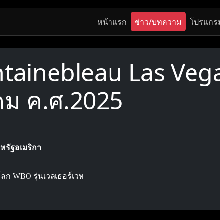
หน้าแรก
ข่าว/บทความ
โปรแกร
ainebleau Las Vegas
าคม ค.ศ.2025
สหรัฐอเมริกา
์โลก WBO รุ่นเวลเธอร์เวท