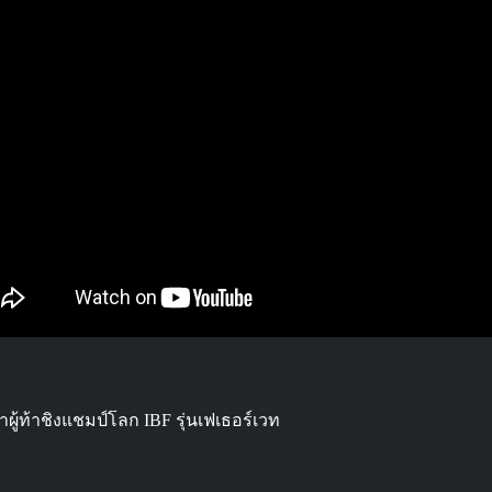
ผู้ท้าชิงแชมป์โลก IBF รุ่นเฟเธอร์เวท