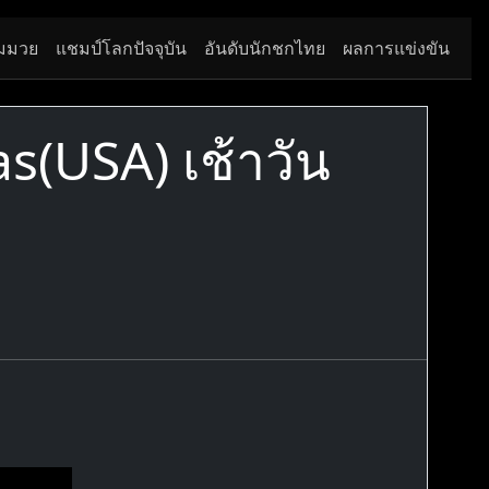
มมวย
แชมป์โลกปัจจุบัน
อันดับนักชกไทย
ผลการแข่งขัน
(USA) เช้าวัน