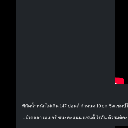
พิกัดน้ำหนักไม่เกิน 147 ปอนด์ กำหนด 10 ยก ชิงแชมป
- มิเคลลา เมเยอร์ ชนะคะแนน แซนดี้ ไรอัน ด้วยมติคะ