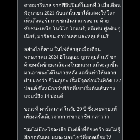
ดาสมารินาส จากฟิลิปปินส์ในยกที่ 3 เมื่อเดือน
มิถุนายน 2021 นับแต่นั้นเขาได้แสดงให้โลก
เห็นถึงฟอร์มการชกอันน่าเกรงขาม ด้วย
ชัยชนะเหนือ โนนิโต โดแนร์, สตีเฟน ฟูลตัน จู
เนียร์, มาร์ลอน ตาปาเลส และหลุยส์ เนรี
อย่างไรก็ตาม ในไฟต์ล่าสุดเมื่อเดือน
พฤษภาคม 2024 อิโนอุเอะ ถูกหลุยส์ เนรี ชก
ด้วยหมัดซ้ายจนล้มลงในยกแรก แม้จะลุกขึ้น
มาเอาชนะได้ในภายหลัง แต่นั่นทำให้หลาย
ฝ่ายมองว่า อิโนอุเอะ เริ่มมีจุดอ่อนในพิกัด 122
ปอนด์ ซึ่งหนักกว่าพิกัดที่เขาเริ่มต้นเส้นทาง
แชมป์ถึง 14 ปอนด์
ขณะที่ คาร์เดนาส ในวัย 29 ปี ซึ่งเคยพ่ายแพ้
เพียงครั้งเดียวจากการชกอาชีพ กล่าวว่า
“ผมไม่มีอะไรจะเสีย มีแต่สิ่งที่ต้องคว้า ผมไม่รู้
สึกกดดันเลย ผมจะมอบโชว์ที่ยอดเยี่ยมให้