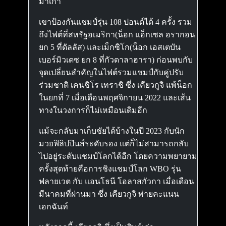
มาเก๊า
เขาป้องกันแชมป์รุ่น 108 ปอนด์ได้ 4 ครั้ง รวม
ถึงไฟต์ที่สหรัฐอเมริกา(น็อก แอ็กเซล อรากอน
ยก 5 ที่ดัลลัส) และเม็กซิโก(น็อก เอสเตบัน
เบอร์มิวเดซ ยก 8 ที่กัวดาลาฮารา) ก่อนพบกับ
จุดเปลี่ยนสำคัญในไฟต์รวมแชมป์กับคู่ปรับ
ร่วมชาติ เคนชิโร เทราชิ ซึ่ง เคียวกูจิ แพ้น็อก
ในยกที่ 7 เมื่อเดือนพฤศจิกายน 2022 และเส้น
ทางในวงการก็ไม่เหมือนเดิมอีก
แม้จะกลับมาเก็บชัยได้บ้างในปี 2023 กับนัก
มวยฟิลิปปินส์ระดับรอง แต่ก็ไม่สามารถกลับ
ไปอยู่ระดับแชมป์โลกได้อีก โดยความพยายาม
ครั้งสุดท้ายคือการชิงแชมป์โลก WBO รุ่น
ฟลายเวต กับ แอนโธนี โอลาสกัวกา เมื่อเดือน
มีนาคมที่ผ่านมา ซึ่ง เคียวกูจิ พ่ายคะแนน
เอกฉันท์