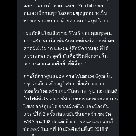
เผยข่าวการอำลาผ่านช่อง YouTube ของ
ตนเองเมื่อวันพุธ โดยสวมชุดสูทอย่างเป็น
ทางการและกล่าวด้วยความภาคภูมิใจว่า
“ผมตัดสินใจแล้วว่าจะรีไทร์ ขอบคุณทุกคน
มากครับ ผมมีอาชีพนักมวยที่เหนือกว่าที่เคย
คาดฝันไว้มาก และผมรู้สึกมีความสุขที่ได้
แขวนนวม ณ จุดนี้ มันคือชีวิตที่งดงามใน
วงการมวย มวยคือสิ่งที่ดีที่สุด”
ภายใต้การดูแลของ ค่าย Watanabe Gym ใน
กรุงโตเกียว เคียวกูจิ สร้างชื่อเสียงอย่าง
รวดเร็ว โดยคว้าแชมป์โลก IBF รุ่น 105 ปอนด์
ในไฟต์ที่ 8 ของอาชีพ ด้วยการเอาชนะคะแนน
โฮเซ อาร์กูเมโด จากเม็กซิโก และป้องกัน
แชมป์ได้ 2 ครั้ง ก่อนขยับขึ้นมาคว้าเข็มขัด
WBA รุ่น 108 ปอนด์ ด้วยการชนะน็อก เฮกกี้
บัดเลอร์ ในยกที่ 10 เมื่อคืนวันสิ้นปี 2018 ที่