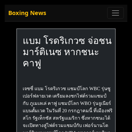
Boxing News
แบม โรดริเกวซ จ่อชน
มาร์ติเนซ หากชนะ
คาฟู
เจซซี่ แบม โรดริเกวซ แชมป์โลก WBC รุ่นซู
เปอร์ฟลายเวต เตรียมลงชกไฟต์รวมแชมป์
กับ ภูเมเลเล่ คาฟู แชมป์โลก WBO รุ่นจูเนียร์
แบนตั้มเวต ในวันที่ 20 กรกฎาคมนี้ ที่เมืองฟริ
สโก รัฐเท็กซัส สหรัฐแเมริกา ซึ่งหากชนะได้
จะเปิดทางสู่ไฟต์รวมแชมป์กับ เฟอร์นานโด