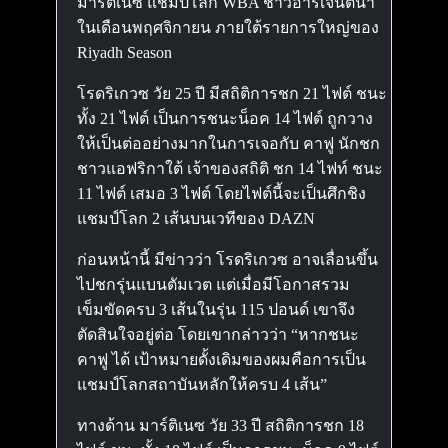
มาร์ติเนซ แชมป์โลก WBA ชาวอาร์เจนตินา
ในเดือนพฤศจิกายน ภายใต้รายการใหญ่ของ
Riyadh Season
โรดริเกวซ วัย 25 ปี มีสถิติการชก 21 ไฟต์ ชนะ
ทั้ง 21 ไฟต์ เป็นการชนะน็อค 14 ไฟต์ ถูกวาง
ให้เป็นต่ออย่างมากในการเจอกับ คาฟู นักชก
ชาวแอฟริกาใต้ เจ้าของสถิติ ชก 14 ไฟท์ ชนะ
11 ไฟต์ เสมอ 3 ไฟต์ โดยไฟต์นี้จะเป็นศึกชิง
แชมป์โลก 2 เส้นบนเวทีของ DAZN
ก่อนหน้านี้ มีข่าวว่า โรดริเกวซ อาจเลื่อนขึ้น
ไปชกรุ่นแบนตัมเวต แต่เมื่อมีโอกาสรวม
เข็มขัดครบ 3 เส้นในรุ่น 115 ปอนด์ เขาจึง
ตัดสินใจอยู่ต่อ โดยเขากล่าวว่า “หากชนะ
คาฟู ได้ เป้าหมายดั้งเดิมของผมคือการเป็น
แชมป์โลกสถาบันหลักให้ครบ 4 เส้น”
ทางด้าน มาร์ติเนซ วัย 33 ปี สถิติการชก 18