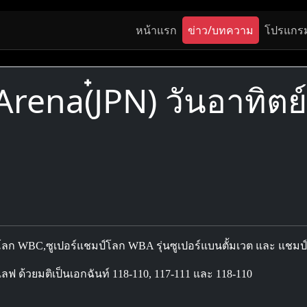
หน้าแรก
ข่าว/บทความ
โปรแกร
ena(๋JPN) วันอาทิตย์
โลก WBC,ซูเปอร์แชมป์โลก WBA รุ่นซูเปอร์แบนตั้มเวต และ แชมป์โ
 ด้วยมติเป็นเอกฉันท์ 118-110, 117-111 และ 118-110