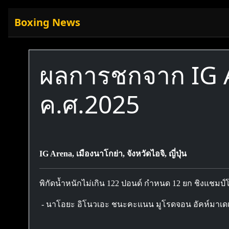
Boxing News
ผลการชกจาก IG Ar
ค.ศ.2025
IG Arena, เมืองนาโกย่า, จังหวัดไอจิ, ญี่ปุ่น
พิกัดน้ำหนักไม่เกิน 122 ปอนด์ กำหนด 12 ยก ชิงแชมป์
- นาโอยะ อิโนวเอะ ชนะคะแนน มูโรดจอน อัคห์มาเดเลฟ