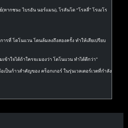
ย์(หากชนะ ไบรอัน นอร์แมน), โรลันโด “โรลลี่” โรเมโร
่การที่ โดโนแวน โดนล้มลงถึงสองครั้ง ทำให้เสียเปรียบ
่ผมเข้าใจได้ถ้าใครจะมองว่า โดโนแวน ทำได้ดีกว่า”
อเป็นก้าวสำคัญของ คร็อกเกอร์ ในรุ่นเวลเตอร์เวตที่กำลัง