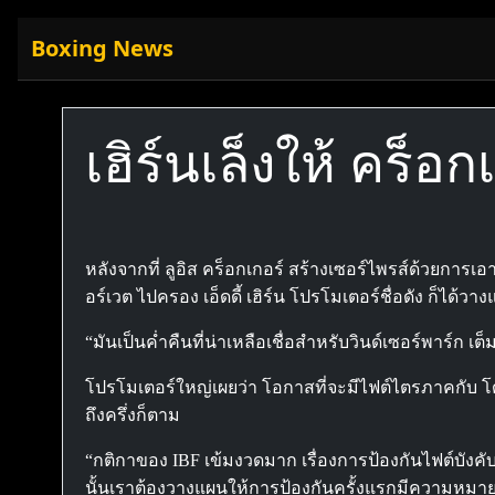
Boxing News
เฮิร์นเล็งให้ คร็
หลังจากที่ ลูอิส คร็อกเกอร์ สร้างเซอร์ไพรส์ด้วยการ
อร์เวต ไปครอง เอ็ดดี้ เฮิร์น โปรโมเตอร์ชื่อดัง ก็ไ
“มันเป็นค่ำคืนที่น่าเหลือเชื่อสำหรับวินด์เซอร์พาร์ก 
โปรโมเตอร์ใหญ่เผยว่า โอกาสที่จะมีไฟต์ไตรภาคกับ โด
ถึงครึ่งก็ตาม
“กติกาของ IBF เข้มงวดมาก เรื่องการป้องกันไฟต์บังคับ
นั้นเราต้องวางแผนให้การป้องกันครั้งแรกมีความหมา