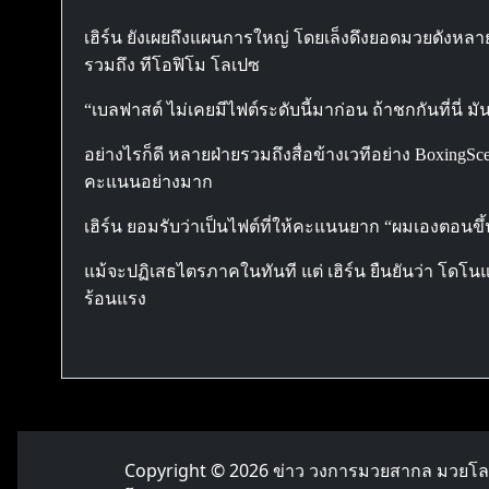
เฮิร์น ยังเผยถึงแผนการใหญ่ โดยเล็งดึงยอดมวยดังหลา
รวมถึง ทีโอฟิโม โลเปซ
“เบลฟาสต์ ไม่เคยมีไฟต์ระดับนี้มาก่อน ถ้าชกกันที่นี่ มั
อย่างไรก็ดี หลายฝ่ายรวมถึงสื่อข้างเวทีอย่าง Boxing
คะแนนอย่างมาก
เฮิร์น ยอมรับว่าเป็นไฟต์ที่ให้คะแนนยาก “ผมเองตอนขึ
แม้จะปฏิเสธไตรภาคในทันที แต่ เฮิร์น ยืนยันว่า โดโน
ร้อนแรง
Copyright © 2026
ข่าว วงการมวยสากล มวยโ