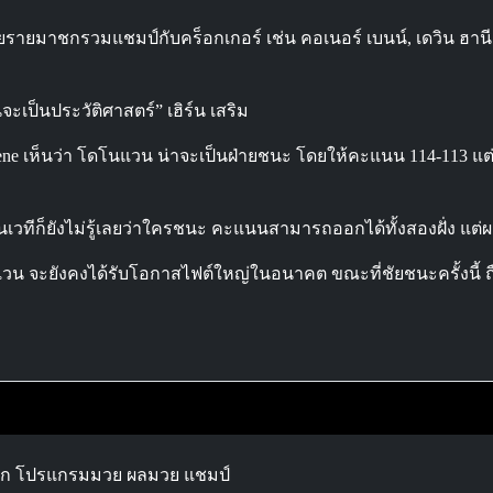
ยรายมาชกรวมแชมป์กับคร็อกเกอร์ เช่น คอเนอร์ เบนน์, เดวิน ฮานี
นจะเป็นประวัติศาสตร์” เฮิร์น เสริม
Scene เห็นว่า โดโนแวน น่าจะเป็นฝ่ายชนะ โดยให้คะแนน 114-113 แต
้นเวทีก็ยังไม่รู้เลยว่าใครชนะ คะแนนสามารถออกได้ทั้งสองฝั่ง แต
แวน จะยังคงได้รับโอกาสไฟต์ใหญ่ในอนาคต ขณะที่ชัยชนะครั้งนี้ ถื
ลก โปรแกรมมวย ผลมวย แชมป์