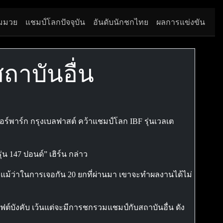
มมวย
แชมป์โลกปัจจุบัน
อันดับนักชกไทย
ผลการแข่งขัน
ถาบันอื่น
อร์พาร์ก กรุงเบลฟาสต์ คว้าแชมป์โลก IBF รุ่นเวลเต
น 147 ปอนด์” เฮิร์น กล่าว
 แม้ว่าในการเจอกัน 20 ยกที่ผ่านมา เขาจะทำผลงานได้ไม่
ไฟต์บังคับ เว้นแต่จะมีการชกรวมแชมป์กับสถาบันอื่น ดัง