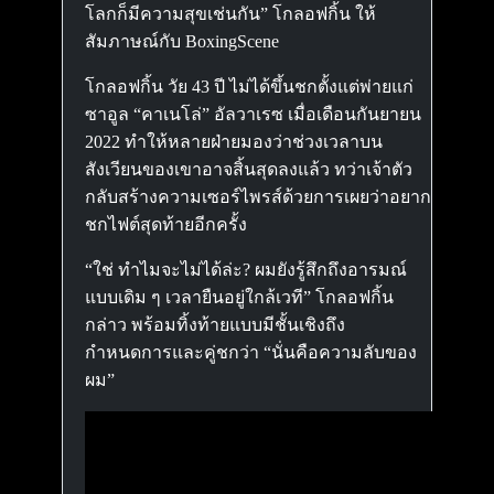
โลกก็มีความสุขเช่นกัน” โกลอฟกิ้น ให้
สัมภาษณ์กับ BoxingScene
โกลอฟกิ้น วัย 43 ปี ไม่ได้ขึ้นชกตั้งแต่พ่ายแก่
ซาอูล “คาเนโล่” อัลวาเรซ เมื่อเดือนกันยายน
2022 ทำให้หลายฝ่ายมองว่าช่วงเวลาบน
สังเวียนของเขาอาจสิ้นสุดลงแล้ว ทว่าเจ้าตัว
กลับสร้างความเซอร์ไพรส์ด้วยการเผยว่าอยาก
ชกไฟต์สุดท้ายอีกครั้ง
“ใช่ ทำไมจะไม่ได้ล่ะ? ผมยังรู้สึกถึงอารมณ์
แบบเดิม ๆ เวลายืนอยู่ใกล้เวที” โกลอฟกิ้น
กล่าว พร้อมทิ้งท้ายแบบมีชั้นเชิงถึง
กำหนดการและคู่ชกว่า “นั่นคือความลับของ
ผม”