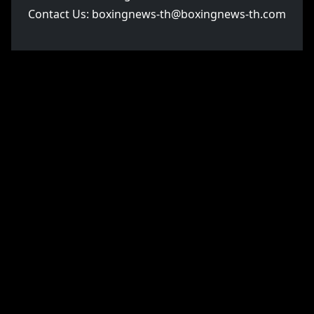
Contact Us:
boxingnews-th@boxingnews-th.com