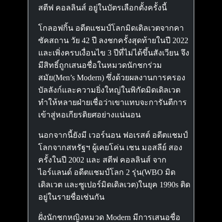
สตีฟ คอลลินส์ อยู่ในบัตรเลือกตั้งครั้งนี้
โกลอฟกิ้น อดีตแชมป์โลกมิดเดิลเวตจากคา
ซัคสถาน วัย 42 ปี ลงชกครั้งสุดท้ายในปี 2022
และเพิ่งครบเงื่อนไข 3 ปีที่ไม่ได้ขึ้นสังเวียน จึง
มีสิทธิ์ถูกเสนอชื่อในหมวดนักชกร่วม
สมัย(Men’s Modern) ซึ่งด้วยผลงานการครอง
บัลลังก์และความยิ่งใหญ่ในพิกัดมิดเดิลเวต
ทำให้หลายฝ่ายเชื่อว่าเขาแทบจะการันตีการ
เข้าสู่หอเกียรติยศอย่างแน่นอน
นอกจากนี้ยังมี เวอร์นอน ฟอเรสต์ อดีตแชมป์
โลกจากสหรัฐฯ ผู้เคยโค่น เชน มอสลีย์ สอง
ครั้งในปี 2002 และ สตีฟ คอลลินส์ จาก
ไอร์แลนด์ อดีตแชมป์โลก 2 รุ่น(WBO มิด
เดิลเวต และซูเปอร์มิดเดิลเวต)ในยุค 1990s ติด
อยู่ในรายชื่อเช่นกัน
ฝั่งนักชกหญิงหมวด Modern มีการเสนอชื่อ