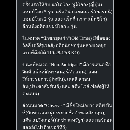
ครั้งแรกให้กับ นาโอโกะ ฟูจิโอกะ(ญี่ปุ่น)
แชมป์โลก 5 รุ่น, คริสติน่า แฮมเมอร์(เยอรมนี)
แชมป์โลก 2 รุ่น และ แจ็กกี้ นาวา(เม็กซิโก)
อีกหนึ่งอดีตแชมป์โลก 2 รุ่น
ในหมวด “นักชกยุคเก่า”(Old Timer) มีชื่อของ
วิลลี่ เดวีส์(เวลส์) อดีตนักชกรุ่นฟลายเวตยุค
แรกที่มีสถิติ 119-28-17(8 KO)
ขณะที่หมวด “Non-Participant” มีการเสนอชื่อ
จิมมี่ เกล็นน์(เทรนเนอร์/คัตแมน), แจ็ค
รีส์(กรรมการผู้ตัดสิน), เคลลี่ สวอน
สัน(ประชาสัมพันธ์) และ สตีฟ ไวส์เฟลด์(ผู้ให้
คะแนน)
ส่วนหมวด “Observer” มีชื่อใหม่อย่าง สตีฟ บัน
ซ์(นักข่าวและผู้บรรยายชื่อดังของอังกฤษ),
สตีฟ สปริงเกอร์(นักข่าวสหรัฐฯ) และ กอร์ดอน
ฮอลล์(โปรดิวเซอร์ทีวี)