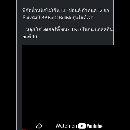
พิกัดน้ำหนักไม่เกิน 135 ปอนด์ กำหนด 12 ยก
ชิงแชมป์ BBBofC British รุ่นไลท์เวต
- หลุย โอโดเฮอร์ตี้ ชนะ TKO รีแกน แกลคกิน
ยกที่ 10