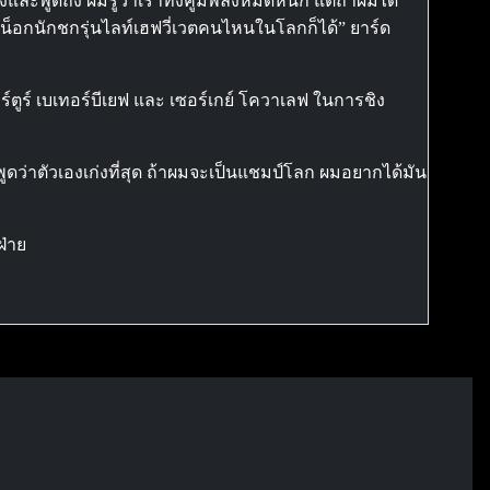
ละพูดถึง ผมรู้ว่าเราทั้งคู่มีพลังหมัดหนัก แต่ถ้าผมได้
น็อกนักชกรุ่นไลท์เฮฟวี่เวตคนไหนในโลกก็ได้” ยาร์ด
าร์ตูร์ เบเทอร์บีเยฟ และ เซอร์เกย์ โควาเลฟ ในการชิง
พูดว่าตัวเองเก่งที่สุด ถ้าผมจะเป็นแชมป์โลก ผมอยากได้มัน
ฝ่าย