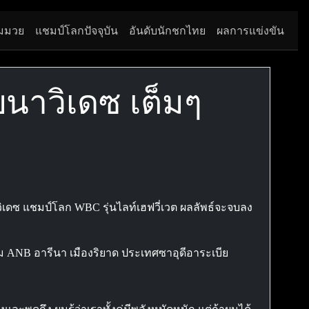
มมวย
แชมป์โลกปัจจุบัน
อันดับนักชกไทย
ผลการแข่งขัน
บนาวิเดซ เต็มๆ
ดซ แชมป์โลก WBC รุ่นไลท์เฮฟวี่เวต ผลลัพธ์จะจบลง
่สนาม ANB อารีนา เมืองริยาด ประเทศซาอุดีอาระเบีย