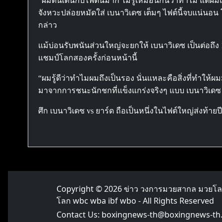
“ผมตื่นเต้นกับไฟต์นี้มาก ไม่รู้เหมือนกันว่าทำไม แต่ผม
จังหวะปล่อยหมัดใส่ เบนาวิเดซ เต็มๆ ไฟต์นี้จบแน่น
กล่าว
แม้บ่อนรับพนันส่วนใหญ่จะยกให้ เบนาวิเดซ เป็นต่อถึง 10
แชมป์โลกสองครั้งก่อนหน้านี้
“ผมรู้ดีว่าทำไมผมถึงเป็นรอง นั่นแหละคือสิ่งที่ทำให้
มาจากการชนะนักชกที่แข็งแกร่งจริงๆ แบบ เบนาวิเดซ มั
ศึก เบนาวิเดซ vs ยาร์ด ถือเป็นหนึ่งในไฟต์ใหญ่ส่งท้า
Copyright © 2026
ข่าว วงการมวยสากล มวยโ
โลก wbc wba ibf wbo
- All Rights Reserved
Contact Us:
boxingnews-th@boxingnews-th