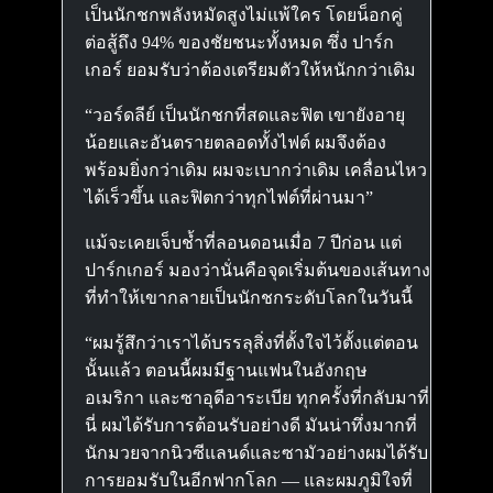
เป็นนักชกพลังหมัดสูงไม่แพ้ใคร โดยน็อกคู่
ต่อสู้ถึง 94% ของชัยชนะทั้งหมด ซึ่ง ปาร์ก
เกอร์ ยอมรับว่าต้องเตรียมตัวให้หนักกว่าเดิม
“วอร์ดลีย์ เป็นนักชกที่สดและฟิต เขายังอายุ
น้อยและอันตรายตลอดทั้งไฟต์ ผมจึงต้อง
พร้อมยิ่งกว่าเดิม ผมจะเบากว่าเดิม เคลื่อนไหว
ได้เร็วขึ้น และฟิตกว่าทุกไฟต์ที่ผ่านมา”
แม้จะเคยเจ็บช้ำที่ลอนดอนเมื่อ 7 ปีก่อน แต่
ปาร์กเกอร์ มองว่านั่นคือจุดเริ่มต้นของเส้นทาง
ที่ทำให้เขากลายเป็นนักชกระดับโลกในวันนี้
“ผมรู้สึกว่าเราได้บรรลุสิ่งที่ตั้งใจไว้ตั้งแต่ตอน
นั้นแล้ว ตอนนี้ผมมีฐานแฟนในอังกฤษ
อเมริกา และซาอุดีอาระเบีย ทุกครั้งที่กลับมาที่
นี่ ผมได้รับการต้อนรับอย่างดี มันน่าทึ่งมากที่
นักมวยจากนิวซีแลนด์และซามัวอย่างผมได้รับ
การยอมรับในอีกฟากโลก — และผมภูมิใจที่