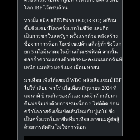
โลก IBF ไว้ครบถ้วน
ทางฝั่ง สมิธ สถิติไร้พ่าย 18-0(13 KO) เตรียม
ขึ้นชิงแชมป์โลกครั้งแรกในชีวิต และถือ
เป็นการชกในสหรัฐฯ ครั้งแรกด้วย หลังสร้าง
ชื่อจากการน็อก โฮเซ่ เซเปด้า อดีตผู้ท้าชิงโลก
ยก 5 เมื่อมีนาคมในบ้านเกิดเชฟฟิลด์ จากนั้น
ตอกย้ำความแกร่งด้วยชัยชนะคะแนนเอกฉันท์
เหนือ แมทธิว แชร์แมง เมื่อเมษายน
มาเทียส เพิ่งได้แชมป์ WBC หลังเสียแชมป์ IBF
ไปให้ เลียม พาโร่ เมื่อเดือนมิถุนายน 2024 ที่
แมนาติ บ้านเกิดของตัวเอง แต่เจ้าตัวกลับมา
คืนฟอร์มเก่งด้วยการชนะน็อก 2 ไฟต์ติด ก่อน
คว้าโอกาสชิงเข็มขัดเส้นใหม่กับ ปูเอโย่ ซึ่ง
เป็นครั้งแรกในอาชีพที่มาเทียสเอาชนะคู่ต่อสู้
ด้วยการตัดสิน ไม่ใช่การน็อก