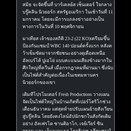
สมิธ จะจัดขึ้นที่ บาร์เคลย์ส เซ็นเตอร์ ใจกลาง
บรู๊คลิน นิวยอร์ก สหรัฐอเมริกา ในเช้าวันที่ 11
มกราคม โดยจะมีการแถลงข่าวอย่างเป็น
ทางการในวันที่ 10 พฤศจิกายน
มาเทียส เจ้าของสถิติ 23-2 (22 KO)เตรียมขึ้น
ป้องกันแชมป์ WBC 140 ปอนด์ครั้งแรก หลังค
ว้าเข็มขัดมาจากชัยชนะอย่างดุเดือดเหนือ
อัลเบร์โต้ ปูเอโย่ แบบคะแนนเสียงข้างมากใน
ศึกใหญ่ที่ควีนส์ เมื่อกรกฎาคมที่ผ่านมา ซึ่งนับ
เป็นไฟต์สำคัญต่อเนื่องในเขตมหานคร
นิวยอร์กของเขา
เดิมทีโปรโมเตอร์ Fresh Productions วางแผน
จัดเป็นไฟต์ใหญ่ในบ้านเกิดที่เปอร์โตริโกช่วง
เดือนธันวาคม แต่สุดท้ายปรับแผนย้ายสังเวียน
สู่บรู๊คลิน โดยยังคงไลน์อัปนักชกในสังกัดเดิม
อย่าง อัลเฟรโด ซานติอาโก, เจย์เวียร์ ซิน
ตรอน และ เอ็มมานูเอล โรดริเกซ อดีตแชมป์