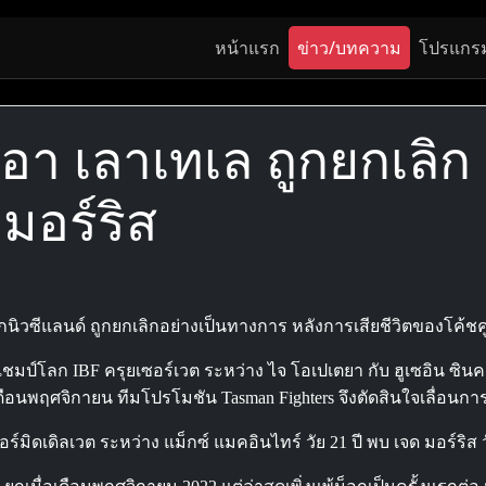
หน้าแรก
ข่าว/บทความ
โปรแกร
 โทอา เลาเทเล ถูกยกเลิก
มอร์ริส
ากนิวซีแลนด์ ถูกยกเลิกอย่างเป็นทางการ หลังการเสียชีวิตของโค้ชคู่
ชิงแชมป์โลก IBF ครุยเซอร์เวต ระหว่าง ไจ โอเปเตยา กับ ฮูเซอิน ซิ
นเดือนพฤศจิกายน ทีมโปรโมชัน Tasman Fighters จึงตัดสินใจเลื่อ
์มิดเดิลเวต ระหว่าง แม็กซ์ แมคอินไทร์ วัย 21 ปี พบ เจด มอร์ริส ว