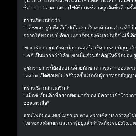
ฮูนิ วัย 26 ปี เคยชนะคะแนน เลาเทเล ในไฟต์กำหนด 10 ย
ซิส จาก Tasman เผยว่าไฟต์รีแมตช์อาจถูกจัดขึ้นอีกครั้ง
ฟรานซิส กล่าวว่า
“โค้ชของ ฮูนิ พึ่งเสียไปเมื่อสามสัปดาห์ก่อน ส่วน คิกิ 
อยากให้พวกเขาได้ชกบนการ์ดของตัวเองในอีกไม่กี่เดือน
เขาเสริมว่า ฮูนิ ยังคงมีสภาพจิตใจแข็งแกร่ง แม้สูญเสียโค
“เครี เป็นมากกว่าโค้ช เขาเป็นส่วนสำคัญในชีวิตของ ฮ
คู่ชกรายการนี้ยังอัดแน่นด้วยนักชกดาวรุ่งจากออสเตร
Tasman เปิดศึกเพย์เปอร์วิวครั้งแรกกับผู้ถ่ายทอดสัญ
ฟรานซิส กล่าวเสริมว่า
“แม็กซ์ เป็นเด็กที่อยากพัฒนาตัวเอง มีความเข้าใจวงกา
ออสเตรเลีย”
ส่วนไฟต์ของ เทเรโมอานา ทาง ฟรานซิส บอกว่าคงไม่เ
“เขาชกแค่หกยก และเรารู้อยู่แล้วว่าไฟต์จะจบยังไง…