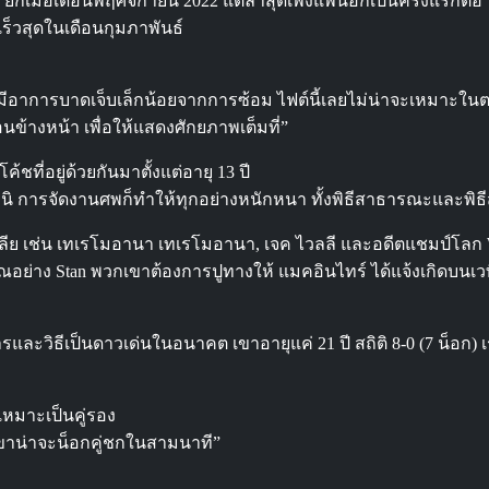
กเมื่อเดือนพฤศจิกายน 2022 แต่ล่าสุดเพิ่งแพ้น็อกเป็นครั้งแรกต่อ
เร็วสุดในเดือนกุมภาพันธ์
ก็มีอาการบาดเจ็บเล็กน้อยจากการซ้อม ไฟต์นี้เลยไม่น่าจะเหมาะในตอนนี
ข้างหน้า เพื่อให้แสดงศักยภาพเต็มที่”
้ชที่อยู่ด้วยกันมาตั้งแต่อายุ 13 ปี
ูนิ การจัดงานศพก็ทำให้ทุกอย่างหนักหนา ทั้งพิธีสาธารณะและพิธี
เลีย เช่น เทเรโมอานา เทเรโมอานา, เจค ไวลลี และอดีตแชมป์โลก 
ญาณอย่าง Stan พวกเขาต้องการปูทางให้ แมคอินไทร์ ได้แจ้งเกิดบนเว
รและวิธีเป็นดาวเด่นในอนาคต เขาอายุแค่ 21 ปี สถิติ 8-0 (7 น็อก
หมาะเป็นคู่รอง
เขาน่าจะน็อกคู่ชกในสามนาที”