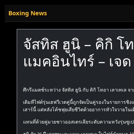
Boxing News
จัสทิส ฮูนิ – คิกิ
แมคอินไทร์ – เจด 
ศึกรีแมตช์ระหว่าง จัสทิส ฮูนิ กับ คิกิ โทอา เลาเทเล จ
เดิมทีไฟต์รุ่นเฮฟวีเวตคู่นี้ถูกจัดเป็นคู่รองในรายการ
เสาร์นี้ แต่หลังโค้ชฟุยเสียชีวิตด้วยอาการหัวใจวายใ
แทนที่ด้วยคู่มวยชาวออสเตรเลียระดับความหวังรุ่นซูเปอร