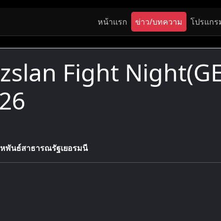
หน้าแรก
ข่าว/บทความ
โปรแกร
lan Fight Night(GER)
026
น, สหพันธ์สาธารณรัฐเยอรมนี