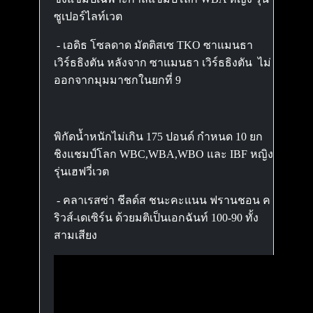
ซูเปอร์ไลท์เวต
- เอดิธ โซลดาด มัตติสเซ TKO ซาแมนธา
เวิร์ธธิงตัน หลังจาก ซาแมนธา เวิร์ธธิงตัน ไม่
ออกจากมุมมาชกในยกที่ 9
พิกัดน้ำหนักไม่เกิน 175 ปอนด์ กำหนด 10 ยก
ชิงแชมป์โลก WBC,WBA,WBO และ IBF หญิง
รุ่นเฮฟวี่เวต
- คลาเรสซ่า ชีลด์ส ชนะคะแนน ฟรานชอน ค
ริวส์-เดเซิร์น ด้วยมติเป็นเอกฉันท์ 100-90 ทั้ง
สามเสียง