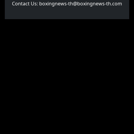
Contact Us:
boxingnews-th@boxingnews-th.com