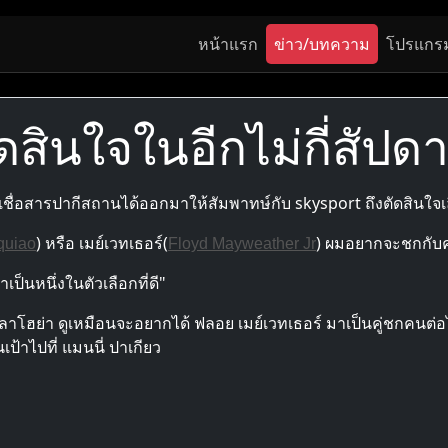
หน้าแรก
ข่าว/บทความ
โปรแกร
ดสินใจในอีกไม่กี่สัปดา
อสารปากีสถานได้ออกมาให้สัมพาทษ์กับ skysport ถึงตัดสินใจเลือ
) หรือ เมย์เวทเธอร์(
) ผมอยากจะชกกับคน
quiao
Floyd Mayweather Jr
าเป็นหนึ่งในตัวเลือกที่ดี"
เดอลาโฮย่า ดูเหมือนจะอยากได้ ฟลอย เมย์เวทเธอร์ มาเป็นคู่ชกค
เป้าไปที่ แมนนี่ ปาเกียว