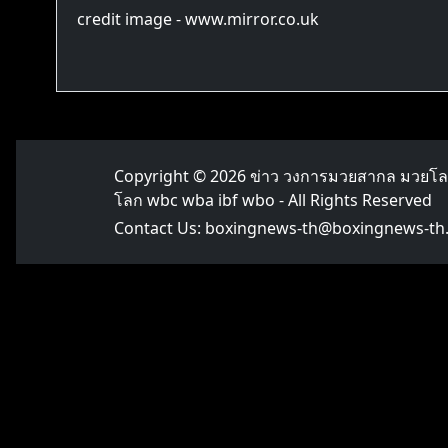
credit image - www.mirror.co.uk
Copyright © 2026
ข่าว วงการมวยสากล มวยโ
โลก wbc wba ibf wbo
- All Rights Reserved
Contact Us:
boxingnews-th@boxingnews-th