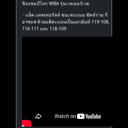
ชิงแชมป์โลก WBA รุ่นเวลเธอร์เวต
- แจ็ค แคตเทอรัลล์ ชนะคะแนน ชัคห์ราม กิ
ยาซอฟ ด้วยมติคะแนนเป็นเอกฉันท์ 119-108,
116-111 และ 118-109