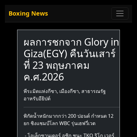
Boxing News
ผลการชกจาก Glory in
Giza(EGY) คืนวันเสาร์
ที่ 23 พฤษภาคม
ค.ศ.2026
พีระมิดแห่งกีซา, เมืองกีซา, สาธารณรัฐ
อาหรับอียิปต์
พิกัดน้ำหนักมากกว่า 200 ปอนด์ กำหนด 12
ยก ชิงแชมป์โลก WBC รุ่นเฮฟวี่เวต
- โอเล็กซานเดอร์ อูซิก ชนะ TKO ริโก เวอร์