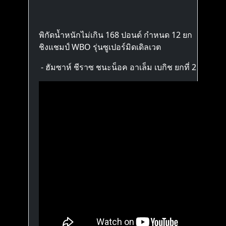
พิกัดน้ำหนักไม่เกิน 168 ปอนด์ กำหนด 12 ยก
ชิงแชมป์ WBO รุ่นซูเปอร์มิดเดิลเวต
- ฮัมซาห์ ชีราซ ชนะน็อค อาเล็ม เบกิช ยกที่ 2