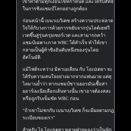
เขาทำตามทุกเงื่อนไขที่กำหนด และได้รับสิทธิ์
ในการชิงแชมป์โลกอย่างถูกต้อง
ก่อนหน้านี้ เบนาเบวิเดซ สร้างความประหลาด
ใจให้กับวงการด้วยการขยับจากรุ่นไลต์เฮฟวี
เวตขึ้นสู่รุ่นครุยเซอร์เวต และสามารถคว้า
แชมป์เฉพาะกาล WBC ได้สำเร็จ ทำให้เขา
กลายเป็นผู้ท้าชิงอันดับหนึ่งของรุ่นโดย
อัตโนมัติ
แม้ไฟต์ระหว่าง มิคาเอเลียน กับ โอเปเตยา จะ
ได้รับความสนใจอย่างมากจากแฟนมวย แต่สุ
ไลมานย้ำว่า หากแชมป์ชาวเยอรมันเชื้อสา
ยอาร์เมเนียเลือกเส้นทางนั้น เขาอาจต้องสละ
หรือถูกริบเข็มขัด WBC ก่อน
“ถ้าเขาไม่ชกกับ เบนาเบวิเดซ ก็จะมีผลตามกฎ
ระเบียบของเรา”
สำหรับ ไจ โอเปเตยา หลายฝ่ายมองว่าเป็นนัก