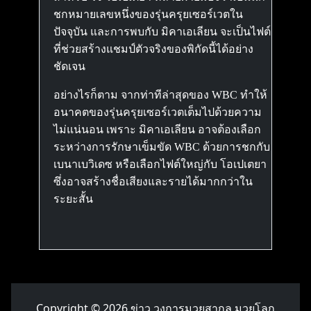
ชกหมายเลขหนึ่งของรุ่นครุยเซอร์เวตใน
ปัจจุบัน และการพบกับ มิคาเอเลียน จะเป็นไฟต์
ที่ช่วยสร้างแชมป์ตัวจริงของพิกัดนี้ได้อย่าง
ชัดเจน
อย่างไรก็ตาม จากท่าทีล่าสุดของ WBC ทำให้
อนาคตของรุ่นครุยเซอร์เวตเต็มไปด้วยความ
ไม่แน่นอน เพราะ มิคาเอเลียน อาจต้องเลือก
ระหว่างการรักษาเข็มขัด WBC ด้วยการชกกับ
เบนาเบวิเดซ หรือเลือกไฟต์ใหญ่กับ โอเปเตยา
ซึ่งอาจสร้างชื่อเสียงและรายได้มากกว่าใน
ระยะสั้น
Copyright © 2026
ข่าว วงการมวยสากล มวยโลก