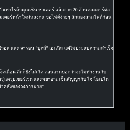
ัวเท่าไรถ้าคุณเซ็น ชาเคอร์ แล้วจ่าย 20 ล้านดอลลาร์ต่อ
โปรโมเตอร์หน้าใหม่หลงกล ขอไฟต์ง่ายๆ สักสองสามไฟต์ก่อน
ี บิวอล และ จารอน "บูตส์" เอนนิส แต่ไม่ประสบความสำเร็จ
็ดเดือน ลีกก็ยังไม่เกิด ตอนแรกบอกว่าจะไม่ทำงานกับ
้นรุ่นครุยเซอร์เวต และพยายามเซ็นสัญญากับ ไจ โอเปไต
ันบ้าคลั่งของวงการมวย”