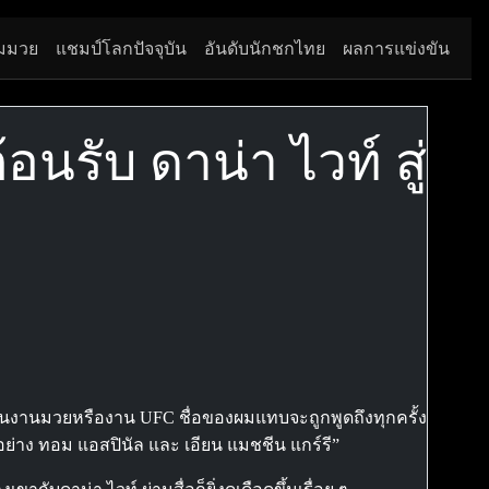
มมวย
แชมป์โลกปัจจุบัน
อันดับนักชกไทย
ผลการแข่งขัน
้อนรับ ดาน่า ไวท์ สู่
ะเป็นงานมวยหรืองาน UFC ชื่อของผมแทบจะถูกพูดถึงทุกครั้ง
ย่าง ทอม แอสปินัล และ เอียน แมชชีน แกร์รี”