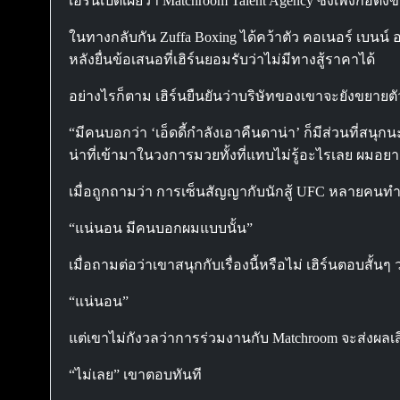
เฮิร์นเปิดเผยว่า Matchroom Talent Agency ซึ่งเพิ่งก่อตั
ในทางกลับกัน Zuffa Boxing ได้คว้าตัว คอเนอร์ เบนน
หลังยื่นข้อเสนอที่เฮิร์นยอมรับว่าไม่มีทางสู้ราคาได้
อย่างไรก็ตาม เฮิร์นยืนยันว่าบริษัทของเขาจะยังขยายต
“มีคนบอกว่า ‘เอ็ดดี้กำลังเอาคืนดาน่า’ ก็มีส่วนที่
น่าที่เข้ามาในวงการมวยทั้งที่แทบไม่รู้อะไรเลย ผมอยา
เมื่อถูกถามว่า การเซ็นสัญญากับนักสู้ UFC หลายคนทำใ
“แน่นอน มีคนบอกผมแบบนั้น”
เมื่อถามต่อว่าเขาสนุกกับเรื่องนี้หรือไม่ เฮิร์นตอบสั้นๆ ว
“แน่นอน”
แต่เขาไม่กังวลว่าการร่วมงานกับ Matchroom จะส่งผลเสี
“ไม่เลย” เขาตอบทันที