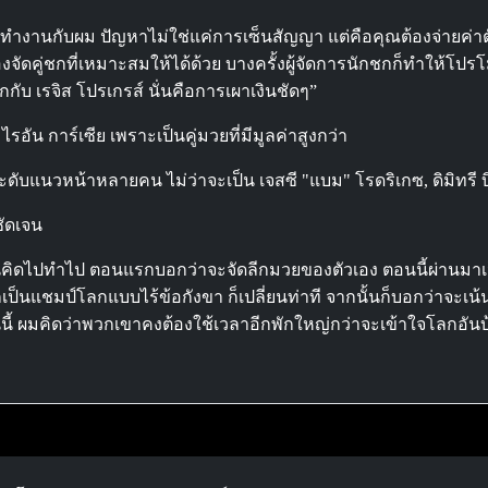
ได้ทำงานกับผม ปัญหาไม่ใช่แค่การเซ็นสัญญา แต่คือคุณต้องจ่ายค่าต
ต้องจัดคู่ชกที่เหมาะสมให้ได้ด้วย บางครั้งผู้จัดการนักชกก็ทำให้
กกับ เรจิส โปรเกรส์ นั่นคือการเผาเงินชัดๆ”
อัน การ์เซีย เพราะเป็นคู่มวยที่มีมูลค่าสูงกว่า
กระดับแนวหน้าหลายคน ไม่ว่าจะเป็น เจสซี "แบม" โรดริเกซ, ดิมิทร
ชัดเจน
ือนคิดไปทำไป ตอนแรกบอกว่าจะจัดลีกมวยของตัวเอง ตอนนี้ผ่านมาเจ
็นแชมป์โลกแบบไร้ข้อกังขา ก็เปลี่ยนท่าที จากนั้นก็บอกว่าจะเน
นรุ่นนี้ ผมคิดว่าพวกเขาคงต้องใช้เวลาอีกพักใหญ่กว่าจะเข้าใจโลกอ