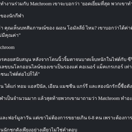
ารทำงานร่วมกับ Matchroom เขาจะบอกว่า ‘ยอดเยี่ยมที่สุด พวกเข
าของนักกีฬา
ูลค่า คุณเห็นบทสัมภาษณ์ของ ฌอน โอมัลลีย์ ไหม? เขาบอกว่าได้ค่าตั
่มีคุณค่า”
tchroom
คอยสนับสนุน หลังจากโดนนิ้วจิ้มตาจนบาดเจ็บหนักในไฟต์กับ ซีร
C ตัวเลขบนโลกออนไลน์ของเขาเป็นรองแค่ คอเนอร์ แม็คเกรเกอร์ เท่
เขาชนะไฟต์ต่อไปก็ได้”
น ได้แก่ ทอม แอสปินัล, เอียน แมชชีน แกร์รี และสองนักรักบี้ชื่อดัง
ีฬาเป็นจำนวนมาก แล้วสุดท้ายพวกเขามาถามว่า Matchroom ทำอะไรให
นิสและฟอร์มูลาวัน แต่เขาไม่ต้องการขยายเกิน 6-8 คน เพราะต้อง
ซ็นนักชกดังเพียงอย่างเดียวไม่ใช่คำตอบ