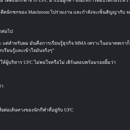
้งขึ้น ได้ดึงนักกีฬาจาก UFC มาเป็นลูกค้า ขณะที่การตอบโต้กันระหว่างเข
์ อดีตนักชกของ Matchroom ไปร่วมงาน และกำลังจะเซ็นสัญญากับ จอ
ัวต่อไป
สนุกนะ แต่สำหรับผม มันคือการเรียนรู้ธุรกิจ MMA เพราะในอนาคตเ
กเรียนรู้และเข้าใจมันจริงๆ”
ห้ผู้บริหาร UFC ไม่พอใจหรือไม่ เฮิร์นตอบพร้อมรอยยิ้มว่า
่า
ยต่อเส้นทางของนักกีฬาที่อยู่กับ UFC