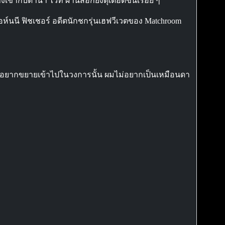
ากับดาน่า ไวท์ ผ่านสื่อก็ยิ่งดุเดือดขึ้นเรื่อย ๆ
ห์นนี ฟิชเชอร์ อดีตนักชกรุ่นเฮฟวีเวตของ Matchroom
ราก็อยากขยายเข้าไปในวงการนั้น ผมไม่อยากเป็นเหมือนดา