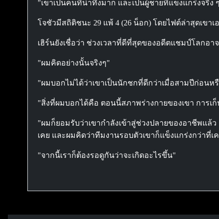
"เขาเป็นคนที่น่าทึ่งมาก และเป็นผู้ชายที่แข็งแกร่งจริง 
โจชัวมีสถิติชนะ 29 แพ้ 4 (26 น็อก) โดยไฟต์ล่าสุดเขา
เฮิร์นยังเชื่อว่า ช่วงเวลาที่ดีที่สุดของอดีตแชมป์โลกอ
"ผมคิดอย่างนั้นจริงๆ"
"ผมบอกไม่ได้ว่าเขาเป็นนักชกที่ดีกว่าเมื่อสามปีก่อน
"สิ่งที่ผมบอกได้คือ ตอนนี้สภาพร่างกายของเขา การเก็บต
"ผมก็ยอมรับว่าเขากำลังเข้าสู่ช่วงปลายของอาชีพแล้ว เข
เคย และผมคิดว่าทีมงานรอบตัวเขาก็แข็งแกร่งกว่าที่เค
"จากนี้เราก็ต้องรอดูกันว่าจะเกิดอะไรขึ้น"