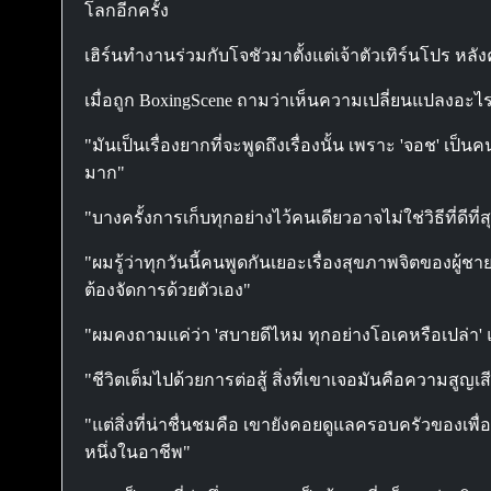
โลกอีกครั้ง
เฮิร์นทำงานร่วมกับโจชัวมาตั้งแต่เจ้าตัวเทิร์นโปร ห
เมื่อถูก BoxingScene ถามว่าเห็นความเปลี่ยนแปลงอะไรใ
"มันเป็นเรื่องยากที่จะพูดถึงเรื่องนั้น เพราะ 'จอช' เป
มาก"
"บางครั้งการเก็บทุกอย่างไว้คนเดียวอาจไม่ใช่วิธีที่ดีที
"ผมรู้ว่าทุกวันนี้คนพูดกันเยอะเรื่องสุขภาพจิตของผู้ชา
ต้องจัดการด้วยตัวเอง"
"ผมคงถามแค่ว่า 'สบายดีไหม ทุกอย่างโอเคหรือเปล่า' แต
"ชีวิตเต็มไปด้วยการต่อสู้ สิ่งที่เขาเจอมันคือความส
"แต่สิ่งที่น่าชื่นชมคือ เขายังคอยดูแลครอบครัวของเพื่
หนึ่งในอาชีพ"