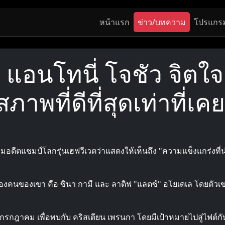
หน้าแรก
ข่าว/บทความ
โปรแกร
อง แอนโทนี่ โจชัว จิตใ
สภาพที่ดีที่สุดเท่าที่เ
นชมอดีตแชมป์โลกรุ่นเฮฟวีเวตว่าแสดงให้เห็นถึง "ความแข็งแกร่งที่น
ิทสองคนของเขา คือ ซินา กามี และ ลาติฟ "แลตซ์" อโยเดเล โดยตัวเ
กรกฎาคม เพื่อพบกับ คริสเตียน เพรนกา โดยมีเป้าหมายไปสู่ไฟต์กับ