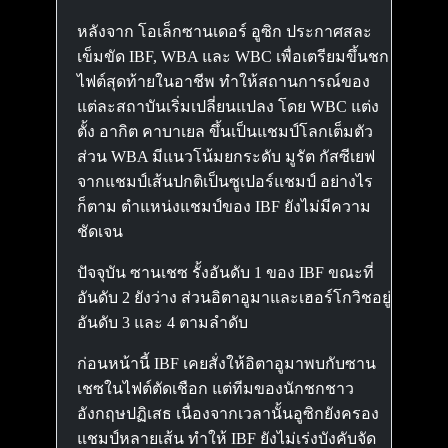
หลังจาก โอเล็กซานเดอร์ อูซิก ประกาศสละ
เข็มขัด IBF, WBA และ WBC เพื่อเตรียมขึ้นชก
ไฟต์สุดท้ายในอาชีพ ทำให้สถานการณ์ของ
แต่ละสถาบันเริ่มเปลี่ยนแปลง โดย WBC แต่ง
ตั้ง อากิต คาบาเยล ขึ้นเป็นแชมป์โลกเต็มตัว
ส่วน WBA มีแนวโน้มยกระดับ มูรัต กัสซีเยฟ
จากแชมป์เส้นปกติเป็นซูเปอร์แชมป์ อย่างไร
ก็ตาม ตำแหน่งแชมป์ของ IBF ยังไม่มีความ
ชัดเจน
ปัจจุบัน ซานเชซ รั้งอันดับ 1 ของ IBF ขณะที่
อันดับ 2 ยังว่าง ส่วนอิตาอูมาและเฮอร์โกวิชอยู่
อันดับ 3 และ 4 ตามลำดับ
ก่อนหน้านี้ IBF เคยสั่งให้อิตาอูมาพบกับซาน
เชซในไฟต์ตัดเชือก แต่ทีมของนักชกชาว
อังกฤษปฏิเสธ เนื่องจากเวลานั้นอูซิกยังครอง
แชมป์หลายเส้น ทำให้ IBF ยังไม่เร่งบังคับจัด