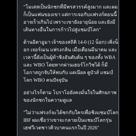
"โมเสสเป็นนักชกที่มีพรสวรรค์สูงมาก และผม
ก็เป็นแฟนของเขา แต่การเจอกับแฟรงก์ตอนนี้
อาจเร็วเกินไป เพราะเขายังอายุน้อย และยังมี
เส้นทางอื่นในการก้าวไปสู่แชมป์โลก"
ด้านอิตาอูมา เจ้าของสถิติ 14-0 (12 น็อก) เพิ่งน็
อก เจอร์เมน แฟรงกลิน เมื่อเดือนมีนาคม และ
เวลานี้ยังเป็นผู้ท้าชิงอันดับต้น ๆ ของทั้ง WBA
และ WBO โดยหากผ่านเฮอร์โกวิชได้ ก็มี
โอกาสถูกจับให้พบกับ แดเนียล ดูบัวส์ แชมป์
โลก WBO คนปัจจุบัน
อย่างไรก็ตาม โบราโอยังคงมั่นใจในศักยภาพ
ของนักชกในความดูแล
"ไม่ว่าแฟรงก์จะได้ชกกับใครเพื่อชิงแชมป์โลก
IBF ผมเชื่อว่าเขาจะกลายเป็นแชมป์โลกรุ่น
เฮฟวีเวตชาวคิวบาคนแรกในปี 2026"