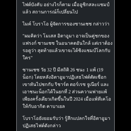
ไฟต์บังคับ อย่างไรก็ตาม เมื่ออูซิกสละแชมป์
แล้ว สถานการณ์ก็เปลี่ยนไป
ไมค์ โบราโอ ผู้จัดการของซานเชซ กล่าวว่า
"ผมคิดว่า โมเสส อิตาอูมา อาจเป็นคู่ชกของ
แฟรงก์ ซานเชซ ในอนาคตอันใกล้ แต่เราต้อง
รอดูว่า สุดท้ายแล้วเขาจะได้ชิงแชมป์โลกกับ
ใคร"
ซานเชซ วัย 32 ปี มีสถิติ 26 ชนะ 1 แพ้ (19
น็อก) โดยหลังอิตาอูมาปฏิเสธไฟต์ตัดเชือก
เขาหันไปชกกับ ริชาร์ด ตอร์เรซ จูเนียร์ และ
เอาชนะน็อกได้ในยกที่ 2 ส่วนความพ่ายแพ้
เพียงครั้งเดียวเกิดขึ้นในปี 2024 เมื่อแพ้ทีเคโอ
ให้กับอากิต คาบาเยล
โบราโอยังยอมรับว่า รู้สึกแปลกใจที่อิตาอูมา
ปฏิเสธไฟต์ดังกล่าว