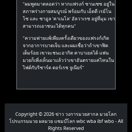
"ผมพูดมาตลอดว่า หากแฟรงก์ ซานเชซ อยู่ใน
สภาพร่างกายสมบูรณ์ พร้อมกับ เอ็ดดี เรย์โน
โซ และ ซาอูล 'คาเนโล' อัลวาเรซ อยู่ที่มุม เขา
สามารถเอาชนะได้ทุกคน"
"ความพ่ายแพ้เพียงครั้งเดียวของแฟรงก์เกิด
จากอาการบาดเจ็บ และผมเชื่อว่าถ้าเขาฟิต
เต็มร้อย เขาจะชนะอากิต คาบาเยลได้ แฟน
มวยก็เพิ่งเห็นมาแล้วว่าเขาอันตรายแค่ไหนใน
ไฟต์กับริชาร์ด ตอร์เรซ จูเนียร์"
Copyright © 2026
ข่าว วงการมวยสากล มวยโลก
โปรแกรมมวย ผลมวย แชมป์โลก wbc wba ibf wbo
- All
Rights Reserved