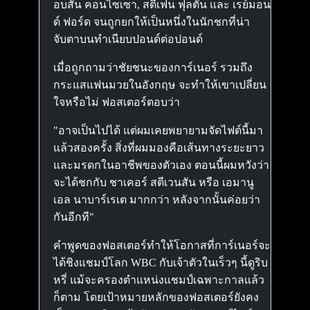
อบสัน คอนไซเซา, สตีเฟน ฟุลตัน และ เรย์มอน
ด์ ฟอร์ด จนถูกยกให้เป็นหนึ่งในนักชกที่น่า
จับตาบนทำเนียบปอนด์ต่อปอนด์
เมื่อถูกถามว่าชัยชนะของการ์เนอร์ รวมถึง
กระแสแฟนมวยในอังกฤษ จะทำให้เขาเปลี่ยน
ใจหรือไม่ ฟอสเตอร์ตอบว่า
"อาจเป็นไปได้ แต่ผมเคยพยายามจัดไฟต์นี้มา
แล้วสองครั้ง สิ่งที่ผมมองคือเส้นทางระยะยาว
และมรดกในอาชีพของตัวเอง ตอนนี้ผมหวังว่า
จะได้ชกกับ ชาเคอร์ สตีเวนสัน หรือ เอมานู
เอล นาบาร์เรเต มากกว่า หลังจากนั้นค่อยว่า
กันอีกที"
คำพูดของฟอสเตอร์ทำให้โอกาสที่การ์เนอร์จะ
ได้ชิงแชมป์โลก WBC กับเจ้าตัวในเร็วๆ นี้ดูริบ
หรี่ แม้จะครองตำแหน่งแชมป์เฉพาะกาลแล้ว
ก็ตาม โดยเป้าหมายหลักของฟอสเตอร์ยังคง