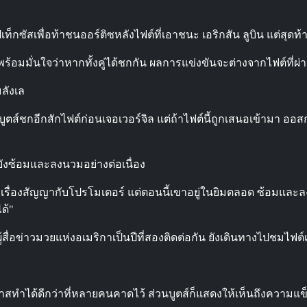
ปเท็กซัสเพื่อท้าชนออร์ติซหลังไฟต์ที่เอาชนะ เอริกสัน ลูบิน แต่ส
ร้อมมั่นใจว่าหากทั้งคู่ได้ชกกัน ผลการแข่งขันจะต่างจากไฟต์ที่ผ
มลังเล
ส์ชกอีกสักไฟต์ก่อนเจอเวอร์จิล แต่ถ้าไฟต์นี้ถูกเสนอเข้ามา ออสการ
่ยังซ้อมและลงนวมอย่างต่อเนื่อง
หาเรื่องสัญญากับโปรโมเตอร์ แต่ตอนนี้เขาอยู่ในยิมตลอด ซ้อมและล
ด้"
ู้สื่อข่าวมวยแห่งอเมริกาเป็นปีที่สองติดต่อกัน ยังเดินทางไปชมไฟต
สทำได้ดีกว่าที่หลายคนคาดไว้ ส่วนบูตส์ก็แสดงให้เห็นถึงความแข็ง