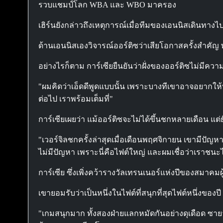
รวบแชมป์โลก WBA และ WBO มาครอง
เฮิร์นยังกล่าวถึงเหตุการณ์เมื่อทีมของเอนนิสเดินทางไ
ด้านเอนนิสเองวิจารณ์ออร์ติซว่าเสียโอกาสครั้งสำคัญ พ
อย่างไรก็ตาม การ์เซียยืนยันว่าฝั่งของออร์ติซไม่มีควา
"ผมคิดว่าเอ็ดดีพูดแบบนั้น เพราะบางทีเขาอาจอยากให้บูต
ต่อไป เราพร้อมเต็มที่"
การ์เซียเผยว่า แม้ออร์ติซจะไม่ได้ขึ้นชกหลายเดือน แต
"เวอร์จิลชกครั้งล่าสุดเมื่อเดือนพฤศจิกายน เขามีปัญ
ไม่มีปัญหา เพราะนี่คือไฟต์ใหญ่ และผมเชื่อว่าเราชนะไ
การ์เซีย ซึ่งเพิ่งคว้ารางวัลเทรนเนอร์แห่งปีของสมาคมผ
เขายอมรับว่าเป็นหนึ่งในไฟต์ที่สนุกที่สุดไฟต์หนึ่งของปี
"เกมสนุกมาก ทั้งสองฝ่ายแลกหมัดกันอย่างดุเดือด ซายา