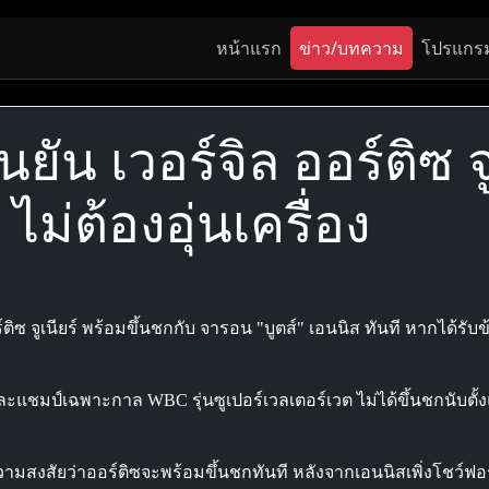
หน้าแรก
ข่าว/บทความ
โปรแกร
ืนยัน เวอร์จิล ออร์ติซ 
ไม่ต้องอุ่นเครื่อง
ออร์ติซ จูเนียร์ พร้อมขึ้นชกกับ จารอน "บูตส์" เอนนิส ทันที หากได้
ง และแชมป์เฉพาะกาล WBC รุ่นซูเปอร์เวลเตอร์เวต ไม่ได้ขึ้นชกนับตั
ความสงสัยว่าออร์ติซจะพร้อมขึ้นชกทันที หลังจากเอนนิสเพิ่งโชว์ฟ