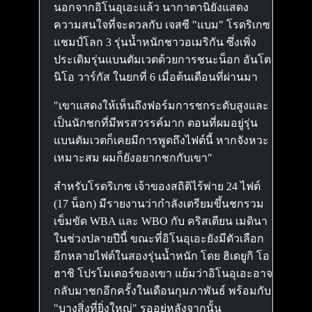
นอกจากอิโนอุเอะแล้ว นากาตานิยังแสดง
ความสนใจที่จะดวลกับ เจสซี "แบม" โรดริเกซ
แชมป์โลก 3 รุ่นน้ำหนักชาวอเมริกัน ซึ่งเพิ่ง
ประเดิมรุ่นแบนตัมเวตด้วยการชนะน็อก อันโต
นิโอ วาร์กัส ในยกที่ 6 เมื่อต้นเดือนที่ผ่านมา
"เขาแสดงให้เห็นถึงฟอร์มการชกระดับสูงและ
เป็นนักชกที่มีพรสวรรค์มาก ตอนที่ผมอยู่รุ่น
แบนตัมเวตก็เคยมีการพูดถึงไฟต์นี้ หากจังหวะ
เหมาะสม ผมก็ยังอยากชกกับเขา"
สำหรับโรดริเกซ เจ้าของสถิติไร้พ่าย 24 ไฟต์
(17 น็อก) มีรายงานว่ากำลังเตรียมขึ้นชกรวม
เข็มขัด WBA และ WBO กับ คริสเตียน เมดินา
ในช่วงปลายปีนี้ ขณะที่อิโนอุเอะยังมีตัวเลือก
อีกหลายไฟต์ในสองรุ่นน้ำหนัก โดย ฮิเดยูกิ โอ
ฮาชิ โปรโมเตอร์ของเขา แย้มว่าอิโนอุเอะอาจ
กลับมาชกอีกครั้งในเดือนกุมภาพันธ์ พร้อมกับ
"บางสิ่งที่ยิ่งใหญ่" รออยู่หลังจากนั้น