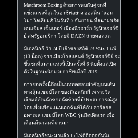
Matchroom Boxing ด้วยการพบกับคู่ชกที่
แข็งแกร่งที่สุดในอาชีพอย่าง ออสติน "แอม
โม" วิลเลียมส์ ในวันที่ 5 กันยายน ที่สนามพรัด
เดนเชียล เซ็นเตอร์ เมืองนิวอาร์ก รัฐนิวเจอร์ซี
ย์ สหรัฐอเมริกา โดยมี DAZN ถ่ายทอดสด
มิเอลนิกกี วัย 24 ปี เจ้าของสถิติ 23 ชนะ 1 แพ้
(13 น็อก) จากเมืองโรสแลนด์ รัฐนิวเจอร์ซีย์ จะ
ขึ้นชกที่สนามแห่งนี้เป็นครั้งที่ 6 นับตั้งแต่เปิด
ตัวในฐานะนักมวยอาชีพเมื่อปี 2019
การชกครั้งนี้ถือเป็นบททดสอบสำคัญบนเส้น
ทางลุ้นแชมป์โลกของมิเอลนิกกี เพราะวิล
เลียมส์เป็นนักชกถนัดซ้ายที่มีประสบการณ์สูง
โดยเพิ่งแพ้คะแนนเอกฉันท์ให้กับ คาร์ลอส
อดาเมส แชมป์โลก WBC รุ่นมิดเดิลเวต เมื่อ
เดือนมีนาคมที่ผ่านมา
มิเอลนิกกีชนะมาแล้ว 15 ไฟต์ติดต่อกันนับ