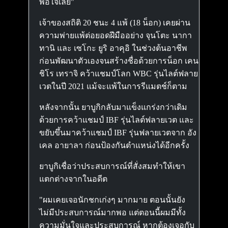
พอใจเลย"
เจ้าของสถิติ 20 ชนะ 4 แพ้ (18 น็อก) เคยผ่าน
ความพ่ายแพ้ต่อยอดฝีมืออย่าง จุนโตะ นากา
ทานิ และ เซโกะ ยูริ อาคุอิ ในช่วงต้นอาชีพ
ก่อนพัฒนาตัวเองจนสร้างชื่อด้วยการน็อก เคน
ชิโร เทราจิ คว้าแชมป์โลก WBC รุ่นไลต์ฟลาย
เวตในปี 2021 แม้จะแพ้ในการรีแมตช์ก็ตาม
หลังจากนั้น ยาบูกิกลับมาแข็งแกร่งกว่าเดิม
ด้วยการคว้าแชมป์ IBF รุ่นไลต์ฟลายเวต และ
ขยับขึ้นมาคว้าแชมป์ IBF รุ่นฟลายเวตจาก อัง
เคล อายาลา ก่อนป้องกันตำแหน่งได้อีกครั้ง
ยาบูกิเชื่อว่าประสบการณ์ที่สั่งสมทำให้เขา
แตกต่างจากในอดีต
"ผมเคยเจอนักชกเก่งๆ มากมาย ตอนนั้นยัง
ไม่มีประสบการณ์มากพอ แต่ตอนนี้ผมมีทั้ง
ความมั่นใจและประสบการณ์ หากต้องเจอกับ