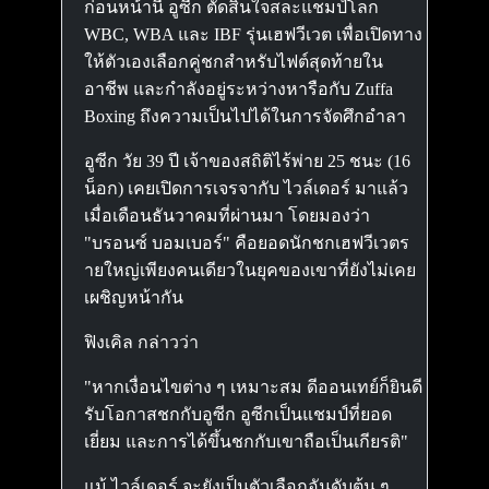
ก่อนหน้านี้ อูซีก ตัดสินใจสละแชมป์โลก
WBC, WBA และ IBF รุ่นเฮฟวีเวต เพื่อเปิดทาง
ให้ตัวเองเลือกคู่ชกสำหรับไฟต์สุดท้ายใน
อาชีพ และกำลังอยู่ระหว่างหารือกับ Zuffa
Boxing ถึงความเป็นไปได้ในการจัดศึกอำลา
อูซีก วัย 39 ปี เจ้าของสถิติไร้พ่าย 25 ชนะ (16
น็อก) เคยเปิดการเจรจากับ ไวล์เดอร์ มาแล้ว
เมื่อเดือนธันวาคมที่ผ่านมา โดยมองว่า
"บรอนซ์ บอมเบอร์" คือยอดนักชกเฮฟวีเวตร
ายใหญ่เพียงคนเดียวในยุคของเขาที่ยังไม่เคย
เผชิญหน้ากัน
ฟิงเคิล กล่าวว่า
"หากเงื่อนไขต่าง ๆ เหมาะสม ดีออนเทย์ก็ยินดี
รับโอกาสชกกับอูซีก อูซีกเป็นแชมป์ที่ยอด
เยี่ยม และการได้ขึ้นชกกับเขาถือเป็นเกียรติ"
แม้ ไวล์เดอร์ จะยังเป็นตัวเลือกอันดับต้น ๆ