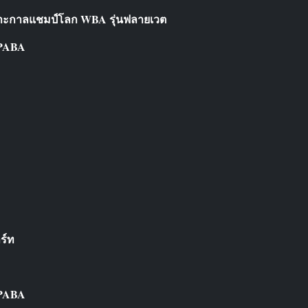
เฉพาะกาลแชมป์โลก WBA รุ่นฟลายเวต
 PABA
ร์ท
์ PABA