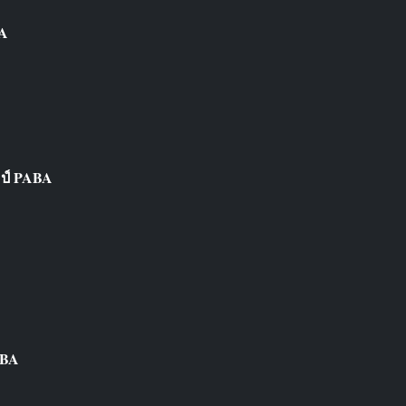
BA
ชมป์ PABA
ABA