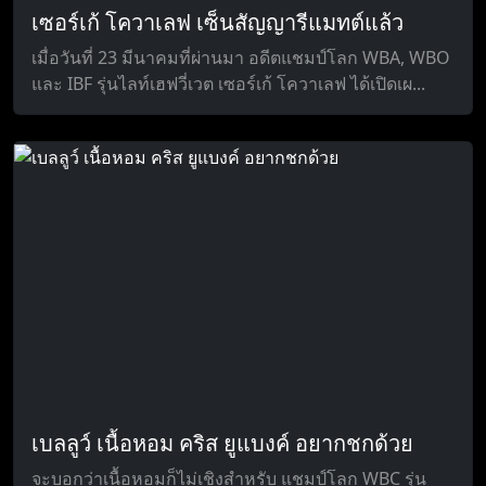
เซอร์เก้ โควาเลฟ เซ็นสัญญารีแมทต์แล้ว
เมื่อวันที่ 23 มีนาคมที่ผ่านมา อดีตแชมป์โลก WBA, WBO
และ IBF รุ่นไลท์เฮฟวี่เวต เซอร์เก้ โควาเลฟ ได้เปิดเผ...
เบลลูว์ เนื้อหอม คริส ยูแบงค์ อยากชกด้วย
จะบอกว่าเนื้อหอมก็ไม่เชิงสำหรับ แชมป์โลก WBC รุ่น