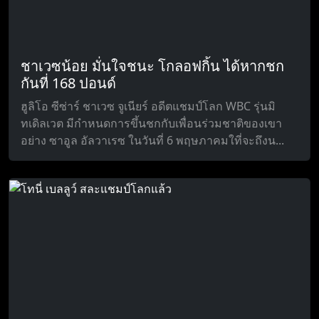
ชาเวซน้อย มั่นใจชนะ โกลอฟกิ้น ได้หากชก
กันที่ 168 ปอนด์
ฮูลิโอ ซีซ่าร์ ชาเวซ จูเนียร์ อดีตแชมป์โลก WBC รุ่นมิ
ทเดิลเวต มีกำหนดการขึ้นชกกับเพื่อนร่วมชาติของเขา
อย่าง ซาอูล อัลวาเรซ ในวันที่ 6 พฤษภาคมใที่จะถึงน...