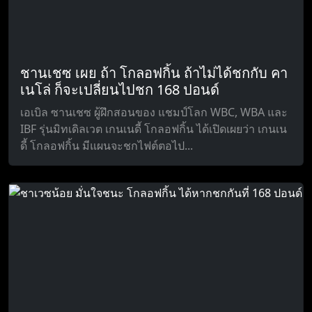
ชานเชซ เผย ถ้า โกลอฟกิ้น ถ้าไม่ได้ชกกับ คา
เนโล่ ก็จะเปลี่ยนไปชก 168 ปอนด์
เอเบิล ซานเชซ ผู้ฝึกสอนของ แชมป์โลก WBC, WBA และ
IBF รุ่นมิทเดิลเวต เกนเนดี้ โกลอฟกิ้น ได้เปิดเผยว่า เกนเน
ดี้ โกลอฟกิ้น มีแผนจะชกไฟต์ตอไป...