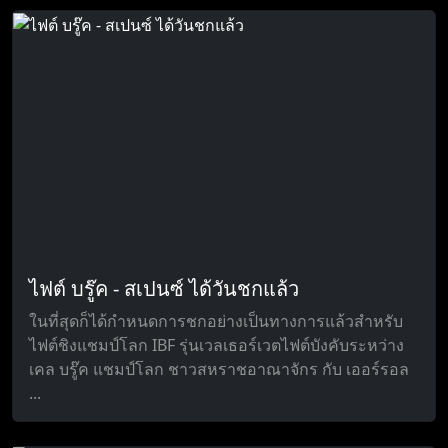
ไฟต์ บรู๊ค - สเปนซ์ ได้วันชกแล้ว
ในที่สุดก็ได้กำหนดการชกอย่างเป็นทางการแล้วสำหรับ
ไฟต์ชิงแชมป์โลก IBF รุ่นเวลเธอร์เวตไฟต์บังคับระหว่าง
เคล บรู๊ค แชมป์โลก ชาวสหราชอาณาจักร กับ เออร์รอล
...