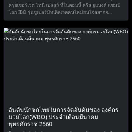
ครุยเซอร์เวต โทนี่ เบลลูว์ ที่ในตอนนี้ คริส ยูแบงค์ แชมป์
โลก IBO รุ่นซูเปอร์มิทเดิลเวตคนใหม่สนใจอยากจ...
อันดับนักชกไทยในการจัดอันดับของ องค์กร
มวยโลก(WBO) ประจำเดือนมีนาคม
พุทธศักราช 2560