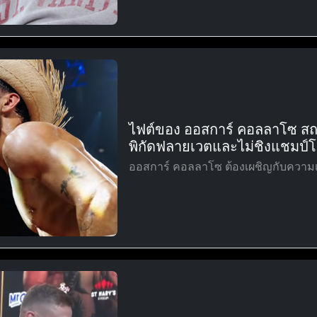
ไฟต์ของ ออสการ์ คอลลาโซ สถาน
พิกัดฟลายเวตและไม่ชิงแชมป์
ออสการ์ คอลลาโซ ต้องเผชิญกับความเปลี