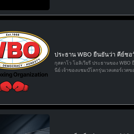
ประธาน WBO ยืนยันว่า คีย์ชอว์น
กุสตาโว โอลิเวียรี ประธานของ WBO ยืนย
นีย์ เจ้าของแชมป์โลกรุ่นเวลเตอร์เวตข