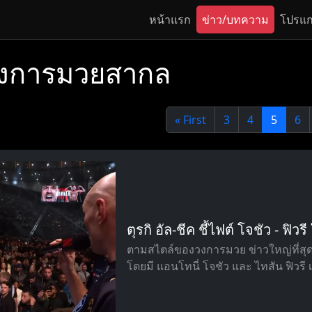
หน้าแรก
ข่าว/บทความ
โปรแ
วงการมวยสากล
« First
3
4
5
6
ตุรกิ อัล-ชีค ชี้ไฟต์ โจชัว - ฟิ
ตามสไตล์ของวงการมวย ข่าวใหญ่ที่สุดข
โดยมี แอนโทนี่ โจชัว และ ไทสัน ฟิวรี