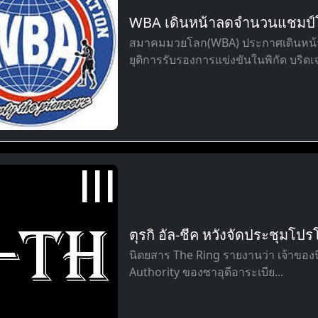
WBA เดินหน้าลดจำนวนแชมป์โลก
สมาคมมวยโลก(WBA) ประกาศเดินหน้
ยุติการรับรองการแข่งขันในพิกัด บริดเ
ตุรกิ อัล-ชีค หวังจัดประชุมโปรโม
นิตยสาร The Ring รายงานว่า เจ้าข
Authority ของซาอุดีอาระเบีย...