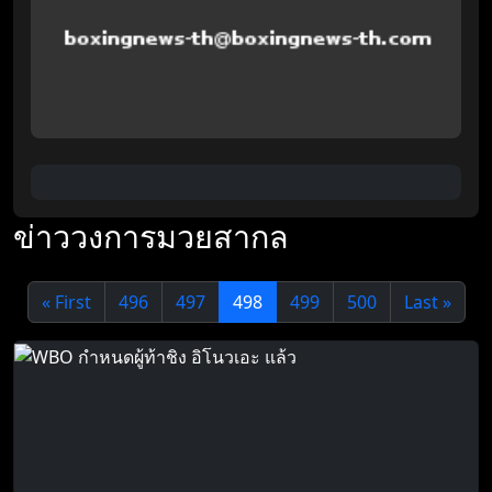
ข่าววงการมวยสากล
« First
496
497
498
499
500
Last »