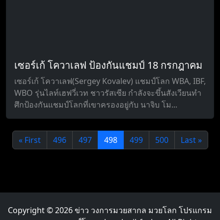
เซอร์เก้ โควาเลฟ ป้องกันแชมป์ 18 กรกฎาคม
เซอร์เก้ โควาเลฟ(Sergey Kovalev) แชมป์โลก WBA, IBF,
WBO รุ่นไลท์เฮฟวี่เวท ชาวรัสเซีย กำลังจะขึ้นสังเวียนทำ
ศึกป้องกันแชมป์โลกที่เขาครองอยู่กับ นาจิบ โม...
« First
496
497
498
499
500
Last »
Copyright © 2026
ข่าว วงการมวยสากล มวยโลก โปรแกรม