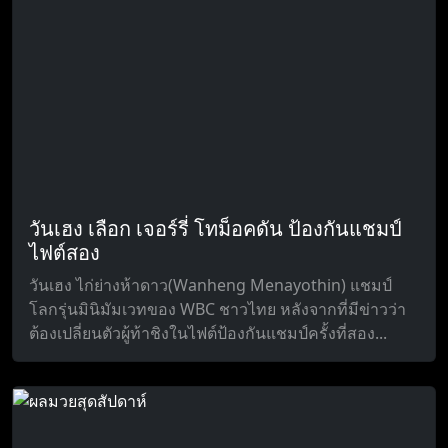
วันเฮง เลือก เจอร์รี่ โทม็อคดัน ป้องกันแชมป์
ไฟต์สอง
วันเฮง ไก่ย่างห้าดาว(Wanheng Menayothin) แชมป์
โลกรุ่นมินิมัมเวทของ WBC ชาวไทย หลังจากที่มีข่าวว่า
ต้องเปลี่ยนตัวผู้ท้าชิงในไฟต์ป้องกันแชมป์ครั้งที่สอง...