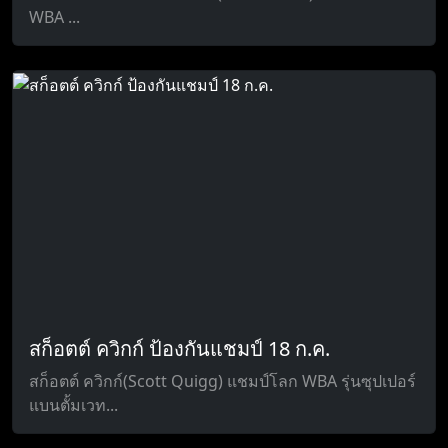
WBA ...
สก็อตต์ ควิกก์ ป้องกันแชมป์ 18 ก.ค.
สก็อตต์ ควิกก์(Scott Quigg) แชมป์โลก WBA รุ่นซุปเปอร์
แบนตั้มเวท...