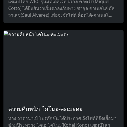
แชมป์โลก WBC รุ่นมิทเดลเวท มิเกล ค็อตโต้(Miguel
Cotto) ได้ยืนยันว่าเริ่มตกลงกับทาง ซาอูล คาเนลโล่ อัล
วาเลซ(Saul Alvarez) เพื่อจะจัดไฟต์ ค็อตโต้-คาเนลโ...
ความคืบหน้า โคโนะ-คะเมะดะ
ทาง วาตานาเบ้ โปรดักชั่น ได้ประกาศ ถึงไฟต์ที่ยีดเยื้อมา
ข้ามปีระหว่าง โคเฮ โคโนะ(Kohei Kono) แชมป์โลก