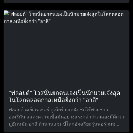
"ฟลอยด์" โวสนั่นยกตนเองเป็นนักมวยเจ๋งสุด
ในโลกตลอดกาลเหนือยิ่งกว่า "อาลี"
ฟลอยด์ เมย์เวทเธอร์ จูเนียร์ ยอดนักชกไร้พ่ายชาว
อเมริกัน แสดงความเชื่อมั่นอย่างแรงกล้าว่าตนเองมีดีกว่า
มูฮัมหมัด อาลี ตำนานแชมป์โลกอัจฉริยะรุ่นพ่อร่วมช...