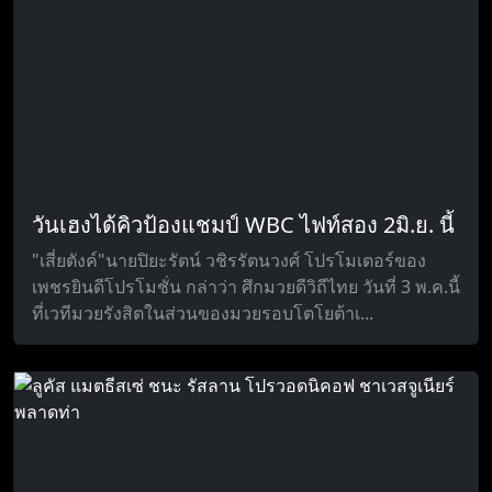
วันเฮงได้คิวป้องแชมป์ WBC ไฟท์สอง 2มิ.ย. นี้
"เสี่ยตังค์"นายปิยะรัตน์ วชิรรัตนวงศ์ โปรโมเตอร์ของ
เพชรยินดีโปรโมชั่น กล่าว่า ศึกมวยดีวิถีไทย วันที่ 3 พ.ค.นี้
ที่เวทีมวยรังสิตในส่วนของมวยรอบโตโยต้าเ...