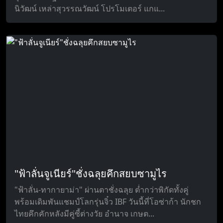
นิวัฒน์ เหล่าสุวรรณวัฒน์ โปรโมเตอร์ แกแ...
"ฟ้าลั่นจูเนียร์"ชั่งฉลุยคึกสยบซามูไร
"ฟ้าลั่น-ทากายาม่า" ผ่านตาชั่งฉลุย ต่ำกว่าพิกัดทั้งคู่
พร้อมเดิมพันแชมป์โลกรุ่นจิ๋ว IBF วันนี้ที่โอซ่าก้า นักชก
ไทยคึกคักหลังมีคู่ซี้ต่างวัย อำนาจ เกษต...