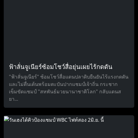
ฟ้าลั่นจูเนียร์ซ้อมโชว์สื่อยุ่นเผยไร้กดดัน
"ฟ้าลั่นจูเนียร์" ซ้อมโชว์สื่อแดนปลาดิบยืนยันไร้แรงกดดัน
และไม่ตื่นเต้นพร้อมตะบันปากแชมป์เจ้าถิ่น กระชาก
เข็มขัดแชมป์ "สหพันธ์มวยนานาชาติโลก" กลับแดนส
ยา...