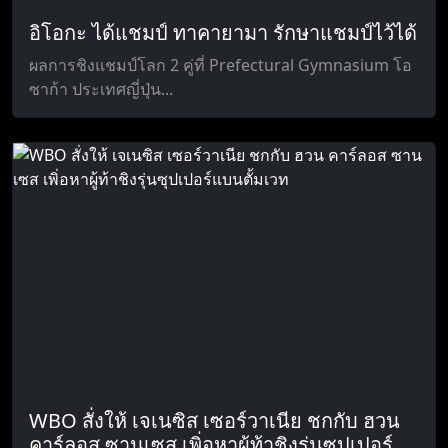
อิโอกะ ได้แชมป์ ทาคายามา รักษาแชมป์ไว้ได้
ผลการชิงแชมป์โลก 2 คู่ที่ Prefectural Gymnasium โอ
ซาก้า ประเทศญี่ปุ่น...
WBO สั่งให้ เจเนซิส เซอร์วาเนีย ชกกับ ฮวน
คาร์ลอส ซานเซส เพิ่อหาผู้ท้าชิงรุ่นซุปเปอร์