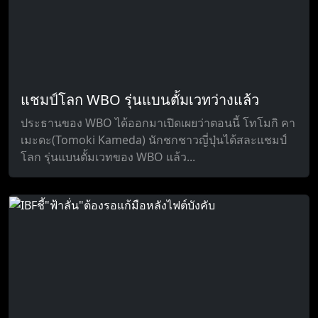
แชมป์โลก WBO รุ่นแบนตั้มเวทว่างแล้ว
ประธานของ WBO ได้ออกมาเปิดเผยว่าตอนนี้ โทโมกิ คา
เมะดะ(Tomoki Kameda) นักชกชาวญี่ปุ่นได้สละแชมป์
โลก รุ่นแบนตั้มเวทของ WBO แล้ว...