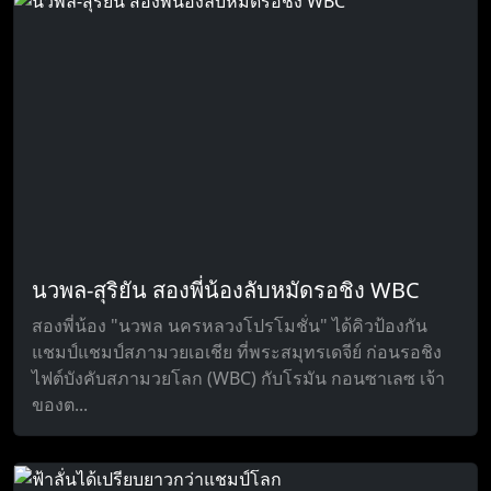
นวพล-สุริยัน สองพี่น้องลับหมัดรอชิง WBC
สองพี่น้อง "นวพล นครหลวงโปรโมชั่น" ได้คิวป้องกัน
แชมป์แชมป์สภามวยเอเชีย ที่พระสมุทรเดจีย์ ก่อนรอชิง
ไฟต์บังคับสภามวยโลก (WBC) กับโรมัน กอนซาเลซ เจ้า
ของต...