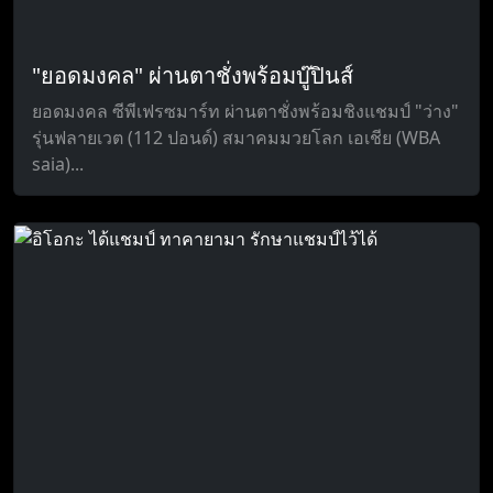
"ยอดมงคล" ผ่านตาชั่งพร้อมบู๊ปินส์
ยอดมงคล ซีพีเฟรซมาร์ท ผ่านตาชั่งพร้อมชิงแชมป์ "ว่าง"
รุ่นฟลายเวต (112 ปอนด์) สมาคมมวยโลก เอเชีย (WBA
saia)...