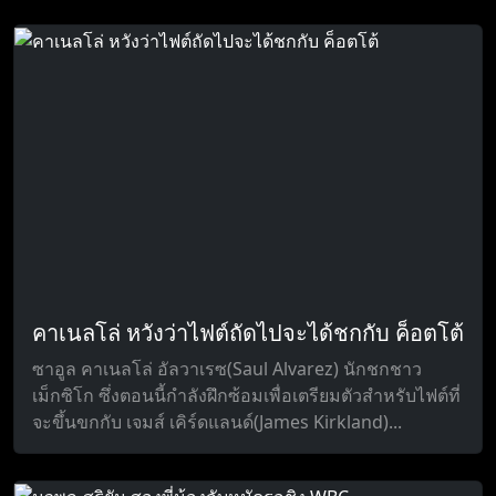
คาเนลโล่ หวังว่าไฟต์ถัดไปจะได้ชกกับ ค็อตโต้
ซาอูล คาเนลโล่ อัลวาเรซ(Saul Alvarez) นักชกชาว
เม็กซิโก ซึ่งตอนนี้กำลังฝึกซ้อมเพื่อเตรียมตัวสำหรับไฟต์ที่
จะขึ้นขกกับ เจมส์ เคิร์ดแลนด์(James Kirkland)...