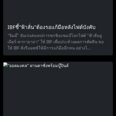
IBFชี้"ฟ้าลั่น"ต้องรอแก้มือหลังไฟต์บังคับ
"จิมมี่" ยันเร่งส่งเทปการชกชิงแชมป์โลกไฟต์ "ฟ้าลั่นจู
เนียร์-ทากายาม่า" ให้ IBF เพื่อประท้วงผลการตัดสิน ขอ
ให้ IBF สั่งรีแมตช์ให้มีการแก้มืออีกหน อย่างไ...