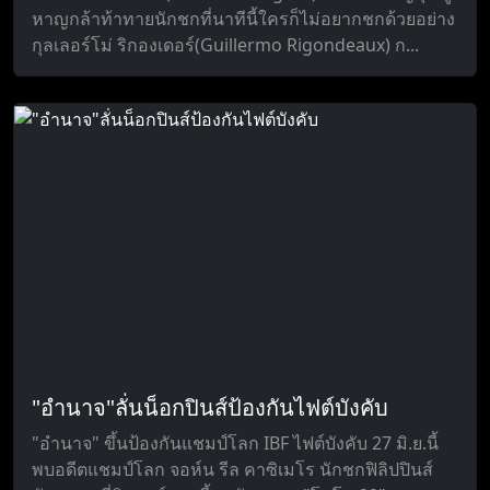
หาญกล้าท้าทายนักชกที่นาทีนี้ใครก็ไม่อยากชกด้วยอย่าง
กุลเลอร์โม่ ริกองเดอร์(Guillermo Rigondeaux) ก...
"อำนาจ"ลั่นน็อกปินส์ป้องกันไฟต์บังคับ
"อำนาจ" ขึ้นป้องกันแชมป์โลก IBF ไฟต์บังคับ 27 มิ.ย.นี้
พบอดีตแชมป์โลก จอห์น รีล คาซิเมโร นักชกฟิลิปปินส์