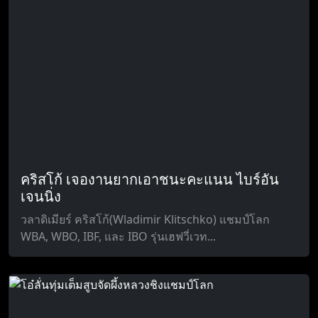
คริสโก้ เจองานยากเอาชนะคะแนน ไบร์อัน
เจนนิ่ง
วลาดิเมียร์ คริสโก้(Wladimir Klitschko) แชมป์โลก
WBA, WBO, IBF, และ IBO รุ่นเฮฟวี่เวท...