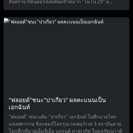
อันตราย ที่อินดอร์สเตเดี้ยมหัวหมาก "โมโน 29" ย...
"ฟลอยด์"ชนะ"ปาเกียว" ผลคะแนนเป็น
เอกฉันท์
"ฟลอยด์" ชนะแต้ม "ปาเกียว" เอกฉันท์ ในศึกมวยโลก
แห่งศตวรรษ ชิงแชมป์โลกรุ่นเวลเตอร์เวต 3 สถาบันมวย
โลกที่เวทีมวยเอ็มจีเอ็ม แกรนด์ ลาสเวกัส ในมลรัฐเนวาด้