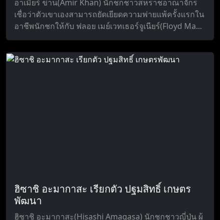
อาเมียร์ ข่าน(Amir Khan) นักชกชาวสหราชอาณาจักร
เชื่อว่าตัวเขาเองสามารถยัดเยียดความพ่ายแพ้ครั้งแรกใน
อาชีพนักชกให้กับ ฟลอย เมย์เวทเธอร์จูเนียร์(Floyd Ma...
ฮิซาชิ อะมากาสะ เรียกตัว ปฐมสิทธิ์ เกษตร
พัฒนา
ฮิซาชิ อะมากาสะ(Hisashi Amagasa) นักชกชาวญี่ปุ่น ผู้