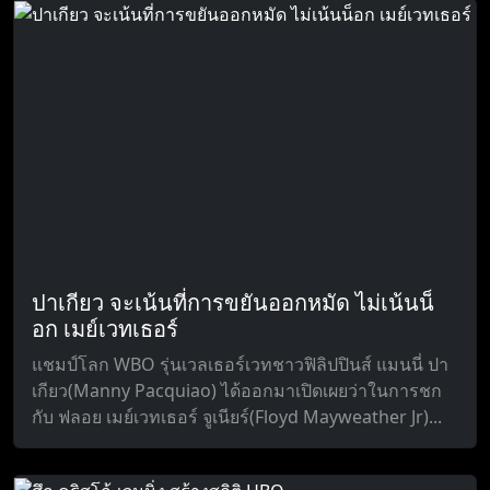
ปาเกียว จะเน้นที่การขยันออกหมัด ไม่เน้นน็
อก เมย์เวทเธอร์
แชมป์โลก WBO รุ่นเวลเธอร์เวทชาวฟิลิปปินส์ แมนนี่ ปา
เกียว(Manny Pacquiao) ได้ออกมาเปิดเผยว่าในการชก
กับ ฟลอย เมย์เวทเธอร์ จูเนียร์(Floyd Mayweather Jr)...