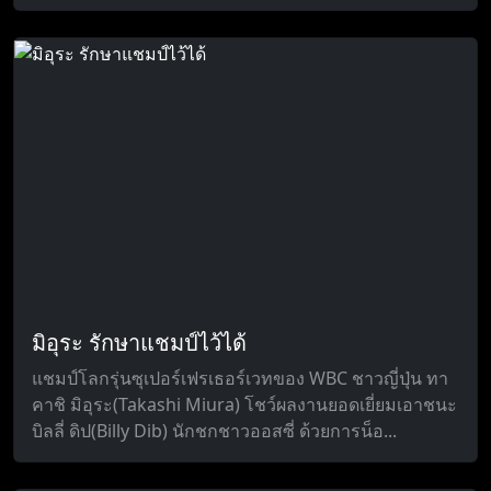
มิอุระ รักษาแชมป์ไว้ได้
แชมป์โลกรุ่นซุเปอร์เฟรเธอร์เวทของ WBC ชาวญี่ปุ่น ทา
คาชิ มิอุระ(Takashi Miura) โชว์ผลงานยอดเยี่ยมเอาชนะ
บิลลี่ ดิป(Billy Dib) นักชกชาวออสซี่ ด้วยการน็อ...