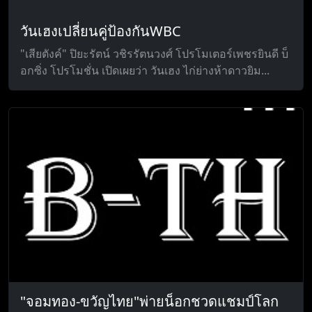
วันเฮงเปลี่ยนคู่ป้องกันWBC
"เสียตังค์" ปิยะรัตน์ วชิรรัตนวงศ์ โปรโมเตอร์เพชรยินดี บ็
อกซิ่ง โปรโมชั่น เปิดเผยว่า วันเฮง ไก่ย่างห้าดาวยิม...
"จอมทอง-ขวัญไทย"พ่ายน็อกชวดแชมป์โลก