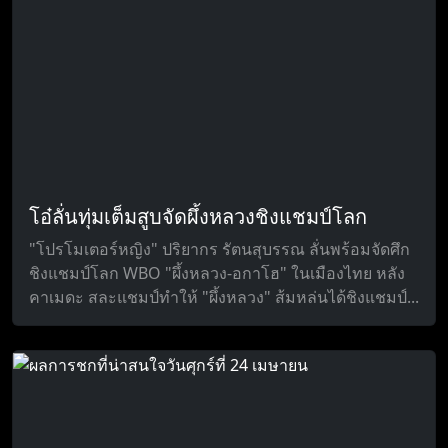
โอ๋ลั่นทุ่มเต็มสูบจัดผึ้งหลวงชิงแชมป์โลก
"โปรโมเตอร์หญิง" ปริยากร รัตนสุบรรณ ลั่นพร้อมจัดศึก
ชิงแชมป์โลก WBO "ผึ้งหลวง-อกาโฮ" ในเมืองไทย หลัง
คาเมดะ สละแชมป์ทำให้ "ผึ้งหลวง" ส้มหล่นได้ชิงแชมป์...