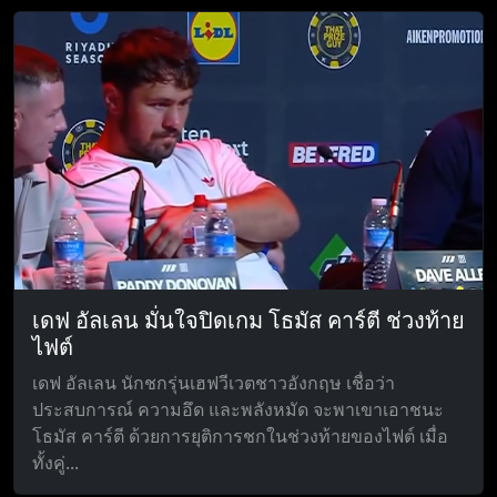
เดฟ อัลเลน มั่นใจปิดเกม โธมัส คาร์ตี ช่วงท้าย
ไฟต์
เดฟ อัลเลน นักชกรุ่นเฮฟวีเวตชาวอังกฤษ เชื่อว่า
ประสบการณ์ ความอึด และพลังหมัด จะพาเขาเอาชนะ
โธมัส คาร์ตี ด้วยการยุติการชกในช่วงท้ายของไฟต์ เมื่อ
ทั้งคู่...