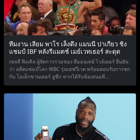
ทีมงาน เลียม พาโร เล็งดึง แมนนี ปาเกียว ชิง
แชมป์ IBF หลังรีแมตช์ เมย์เวทเธอร์ สะดุด
เชลลี ฟิงเคิล ผู้จัดการร่วมของ ดีออนเทย์ ไวล์เดอร์ ยืนยัน
ว่า อดีตแชมป์โลก WBC รุ่นเฮฟวีเวต พร้อมตอบรับการชก
กับ โอเล็กซานเดอร์ อูซีก หากได้รับข้อเสนอที...