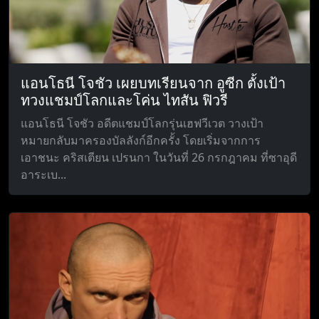
แอนโธนี โจชัว เผยบทเรียนจาก อูซีก ตั้งเป้า
ทวงแชมป์โลกและโค่น ไทสัน ฟิวรี
แอนโธนี โจชัว อดีตแชมป์โลกรุ่นเฮฟวีเวต วางเป้า
หมายกลับมาครองบัลลังก์อีกครั้ง โดยเริ่มจากการ
เอาชนะ คริสเตียน เปรนกา ในวันที่ 26 กรกฎาคม ที่ซาอุดี
อาระเบ...