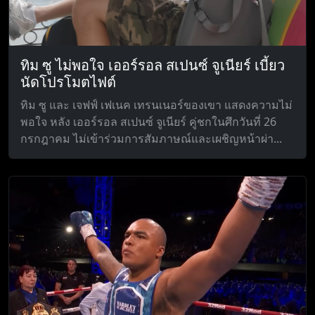
ทิม ซู ไม่พอใจ เออร์รอล สเปนซ์ จูเนียร์ เบี้ยว
นัดโปรโมตไฟต์
ทิม ซู และ เจฟฟ์ เฟเนค เทรนเนอร์ของเขา แสดงความไม่
พอใจ หลัง เออร์รอล สเปนซ์ จูเนียร์ คู่ชกในศึกวันที่ 26
กรกฎาคม ไม่เข้าร่วมการสัมภาษณ์และเผชิญหน้าผ่า...